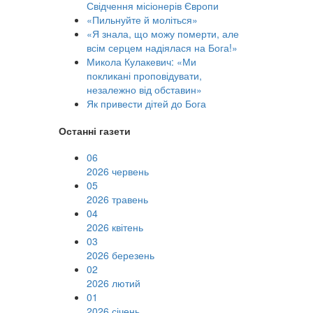
Свідчення місіонерів Європи
«Пильнуйте й моліться»
«Я знала, що можу померти, але
всім серцем надіялася на Бога!»
Микола Кулакевич: «Ми
покликані проповідувати,
незалежно від обставин»
Як привести дітей до Бога
Останні газети
06
2026 червень
05
2026 травень
04
2026 квітень
03
2026 березень
02
2026 лютий
01
2026 січень