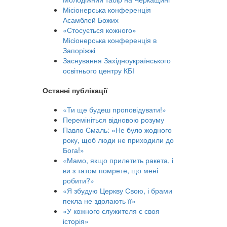
Місіонерська конференція
Асамблей Божих
«Стосується кожного»
Місіонерська конференція в
Запоріжжі
Заснування Західноукраїнського
освітнього центру КБІ
Останні публікації
«Ти ще будеш проповідувати!»
Перемініться відновою розуму
Павло Смаль: «Не було жодного
року, щоб люди не приходили до
Бога!»
«Мамо, якщо прилетить ракета, і
ви з татом помрете, що мені
робити?»
«Я збудую Церкву Свою, і брами
пекла не здолають її»
«У кожного служителя є своя
історія»