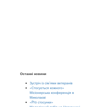
Останні новини
Зустріч із сім’ями ветеранів
«Стосується кожного»
Місіонерська конференція в
Миколаєві
«Pro стосунки»
Молодіжний табір на Черкащині