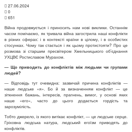
27.06.2024
0
651
Війна продовжується і приносить нам нові виклики. Останнім
часом помічаємо, як тривала війна загострила наші конфлікти
в різних сферах: і в контексті країни в цілому, і в особистих
стосунках. Чому так стається і як цьому протистояти? Про це
розмова зі старшим пресвітером Хмельницького об’єднання
УХЦВЄ Ростиславом Мурахом.
— Що приводить до конфліктів між людьми чи групами
людей?
— Відповідь тут очевидна: зазвичай причина конфліктів —
наше людське «я». Бо й за визначенням конфлікт — це
зіткнення бажань, інтересів, прагнень, вимог, у основі яких
наше «его», часто до цього додається гордість та
зарозумілість.
Тобто джерело, із якого витікає конфлікт, — це людське серце.
Гріховна людська натура, людський егоїзм приводять до
конфліктів.