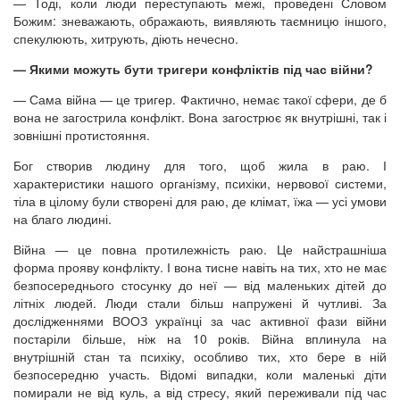
— Тоді, коли люди переступають межі, проведені Словом
Божим: зневажають, ображають, виявляють таємницю іншого,
спекулюють, хитрують, діють нечесно.
— Якими можуть бути тригери конфліктів під час війни?
— Сама війна — це тригер. Фактично, немає такої сфери, де б
вона не загострила конфлікт. Вона загострює як внутрішні, так і
зовнішні протистояння.
Бог створив людину для того, щоб жила в раю. І
характеристики нашого організму, психіки, нервової системи,
тіла в цілому були створені для раю, де клімат, їжа — усі умови
на благо людині.
Війна — це повна протилежність раю. Це найстрашніша
форма прояву конфлікту. І вона тисне навіть на тих, хто не має
безпосереднього стосунку до неї — від маленьких дітей до
літніх людей. Люди стали більш напружені й чутливі. За
дослідженнями ВООЗ українці за час активної фази війни
постаріли більше, ніж на 10 років. Війна вплинула на
внутрішній стан та психіку, особливо тих, хто бере в ній
безпосередню участь. Відомі випадки, коли маленькі діти
помирали не від куль, а від стресу, який переживали під час