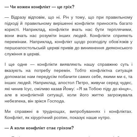
— Чи кожен конфлікт — це гріх?
— Відразу відповім, що ні. Річ у тому, що при правильному
підході й правильному вирішенні конфлікти приносять багато
користі. Наприклад, конфлікти вчать нас бути терплячими,
вони вчать нас розуміти інших людей. Конфлікти сприяють
перемінам. Наприклад, конфлікт щодо розподілу обов’язків у
першоапостольській церкві привів до виникнення дияконського
служіння в церкві.
І ще одне — конфлікти виявляють нашу справжню суть і
вказують на потребу перемін. Тобто конфліктна ситуація
допомагає нам передусім побачити самих себе, якими ми є, та
інших людей. Наприклад, апостол Петро, живучи серед чудес,
які чинив Ісус, сміливо казав Йому: «Я за Тобою піду до кінця»,
але в конфліктній ситуації, коли його життю загрожувала
небезпека, він зрікся Господа.
Ми справжні в труднощах, випробуваннях і конфліктах.
Конфлікт, як хірургічний розтин, показує наше нутро.
— А коли конфлікт стає гріхом?