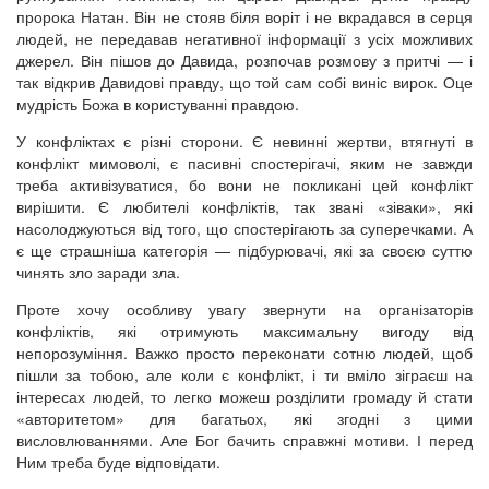
пророка Натан. Він не стояв біля воріт і не вкрадався в серця
людей, не передавав негативної інформації з усіх можливих
джерел. Він пішов до Давида, розпочав розмову з притчі — і
так відкрив Давидові правду, що той сам собі виніс вирок. Оце
мудрість Божа в користуванні правдою.
У конфліктах є різні сторони. Є невинні жертви, втягнуті в
конфлікт мимоволі, є пасивні спостерігачі, яким не завжди
треба активізуватися, бо вони не покликані цей конфлікт
вирішити. Є любителі конфліктів, так звані «зіваки», які
насолоджуються від того, що спостерігають за суперечками. А
є ще страшніша категорія — підбурювачі, які за своєю суттю
чинять зло заради зла.
Проте хочу особливу увагу звернути на організаторів
конфліктів, які отримують максимальну вигоду від
непорозуміння. Важко просто переконати сотню людей, щоб
пішли за тобою, але коли є конфлікт, і ти вміло зіграєш на
інтересах людей, то легко можеш розділити громаду й стати
«авторитетом» для багатьох, які згодні з цими
висловлюваннями. Але Бог бачить справжні мотиви. І перед
Ним треба буде відповідати.