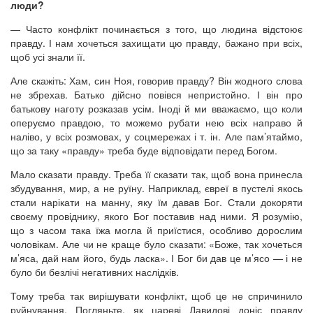
люди?
— Часто конфлікт починається з того, що людина відстоює
правду. І нам хочеться захищати цю правду, бажано при всіх,
щоб усі знали її.
Але скажіть: Хам, син Ноя, говорив правду? Він жодного слова
не збрехав. Батько дійсно повівся непристойно. І він про
батькову наготу розказав усім. Іноді й ми вважаємо, що коли
оперуємо правдою, то можемо рубати нею всіх направо й
наліво, у всіх розмовах, у соцмережах і т. ін. Але пам’ятаймо,
що за таку «правду» треба буде відповідати перед Богом.
Мало сказати правду. Треба її сказати так, щоб вона принесла
збудування, мир, а не руїну. Наприклад, євреї в пустелі якось
стали нарікати на манну, яку їм давав Бог. Стали докоряти
своєму провіднику, якого Бог поставив над ними. Я розумію,
що з часом така їжа могла й приїстися, особливо дорослим
чоловікам. Але чи не краще було сказати: «Боже, так хочеться
м’яса, дай нам його, будь ласка». І Бог би дав це м’ясо — і не
було би безлічі негативних наслідків.
Тому треба так вирішувати конфлікт, щоб це не спричинило
руйнування. Погляньте, як цареві Давидові доніс правду