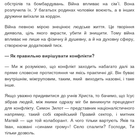
обстрілів та бомбардувань. Війна впливає на сім’ї. Вона
розлучила їх. У багатьох родинах чоловіки воюють, а в інших
дружини виїхали за кордон.
Війна певною мірою знецінює людське життя. Це творіння
диявола, ціль якого вкрасти, убити й знищити. Тому війна
впливає не лише на фізичну й душевну, а й на духовну сферу,
створюючи додатковий тиск.
— Як правильно вирішувати конфлікти?
— Ми ж розуміємо, що конфлікт заходить набагато далі за
пряме словесне протистояння чи якісь практичні дії. Він буває
внутрішнім, міжгруповим, таким, який виходить назовні, і таке
інше.
Якщо уважно придивитися до учнів Христа, то бачимо, що Ісус
зібрав людей, між якими одразу міг би виникнути прецедент
для конфлікту. Симон Зилот — представник націоналістичного
напрямку, такий собі єврейський Правий сектор, і митник
Матвій — ще той колаборант. А чого тільки вартують Яків та
Іван, названі «синами грому»! Село спалити? Господи, Ти
тільки дозволь.