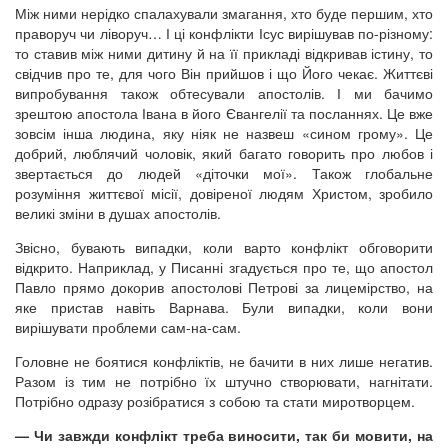
Між ними нерідко спалахували змагання, хто буде першим, хто
праворуч чи ліворуч… І ці конфлікти Ісус вирішував по-різному:
то ставив між ними дитину й на її прикладі відкривав істину, то
свідчив про те, для чого Він прийшов і що Його чекає. Життєві
випробування також обтесували апостолів. І ми бачимо
зрештою апостола Івана в його Євангелії та посланнях. Це вже
зовсім інша людина, яку ніяк не назвеш «сином грому». Це
добрий, люблячий чоловік, який багато говорить про любов і
звертається до людей «діточки мої». Також глобальне
розуміння життєвої місії, довіреної людям Христом, зробило
великі зміни в душах апостолів.
Звісно, бувають випадки, коли варто конфлікт обговорити
відкрито. Наприклад, у Писанні згадується про те, що апостол
Павло прямо докорив апостолові Петрові за лицемірство, на
яке пристав навіть Варнава. Були випадки, коли вони
вирішувати проблеми сам-на-сам.
Головне не боятися конфліктів, не бачити в них лише негатив.
Разом із тим не потрібно їх штучно створювати, нагнітати.
Потрібно одразу розібратися з собою та стати миротворцем.
— Чи завжди конфлікт треба виносити, так би мовити, на