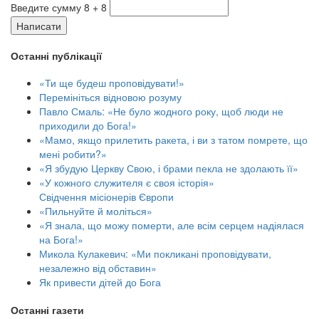
Введите сумму 8 + 8
Написати
Останні публікації
«Ти ще будеш проповідувати!»
Перемініться відновою розуму
Павло Смаль: «Не було жодного року, щоб люди не
приходили до Бога!»
«Мамо, якщо прилетить ракета, і ви з татом помрете, що
мені робити?»
«Я збудую Церкву Свою, і брами пекла не здолають її»
«У кожного служителя є своя історія»
Свідчення місіонерів Європи
«Пильнуйте й моліться»
«Я знала, що можу померти, але всім серцем надіялася
на Бога!»
Микола Кулакевич: «Ми покликані проповідувати,
незалежно від обставин»
Як привести дітей до Бога
Останні газети