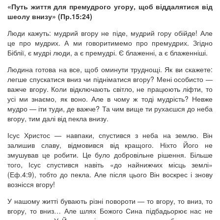
«Путь життя для премудрого угору, щоб віддалятися від
шеолу внизу» (Пр.15:24)
Люди кажуть: мудрий вгору не піде, мудрий гору обійде! Але
це про мудрих. А ми говоритимемо про премудрих. Згідно
Біблії, є мудрі люди, а є премудрі. Є блаженні, а є блаженніші.
Людина готова на все, щоб оминути труднощі. Як ви скажете:
легше спускатися вниз чи підніматися вгору? Мені особисто —
важче вгору. Коли відключають світло, не працюють ліфти, то
усі ми знаємо, як воно. Але в чому ж тоді мудрість? Невже
мудро — іти туди, де важче? Та чим вище ти рухаєшся до неба
вгору, тим далі від пекла внизу.
Ісус Христос — навпаки, спустився з неба на землю. Він
залишив славу, відмовився від кращого. Ніхто Його не
змушував це робити. Це було добровільне рішення. Більше
того, Ісус спустився навіть «до найнижчих місць землі»
(Еф.4:9), тобто до пекла. Але після цього Він воскрес і знову
вознісся вгору!
У нашому житті бувають різні повороти — то вгору, то вниз, то
вгору, то вниз… Але шлях Божого Сина підбадьорює нас не