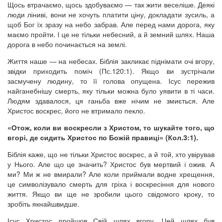
Щось втрачаємо, щось здобуваємо — так жити веселіше. Деякі
люди ліниві, вони не хочуть платити ціну, докладати зусиль, а
щоб Бог їх зразу на небо забрав. Але перед нами дорога, яку
маємо пройти. І це не тільки небесний, а й земний шлях. Наша
дорога в небо починається на землі.
Життя наше — на небесах. Біблія закликає піднімати очі вгору,
звідки приходить поміч (Пс.120:1). Якщо ви зустрічали
засмучену людину, то її голова опущена. Ісус пережив
найганебнішу смерть, яку тільки можна було уявити в ті часи.
Людям здавалося, ця ганьба вже нічим не змиється. Але
Христос воскрес, його не втримало пекло.
«Отож, коли ви воскресли з Христом, то шукайте того, що
вгорі, де сидить Христос по Божій правиці» (Кол.3:1).
Біблія каже, що не тільки Христос воскрес, а й той, хто увірував
у Нього. Але що це значить? Христос був мертвий і ожив. А
ми? Ми ж не вмирали? Але коли приймали водне хрещення,
це символізувало смерть для гріха і воскресіння для нового
життя. Якщо ви ще не зробили цього свідомого кроку, то
зробіть якнайшвидше.
Ісус Христос пройшов Свій шлях вгору. Цей шлях був