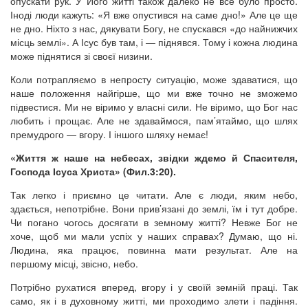
опускати рук. У Його житті також далеко не все було просто.
Іноді люди кажуть: «Я вже опустився на саме дно!» Але це ще
не дно. Ніхто з нас, дякувати Богу, не спускався «до найнижчих
місць землі». А Ісус був там, і — піднявся. Тому і кожна людина
може піднятися зі своєї низини.
Коли потрапляємо в непросту ситуацію, може здаватися, що
наше положення найгірше, що ми вже точно не зможемо
підвестися. Ми не віримо у власні сили. Не віримо, що Бог нас
любить і прощає. Але не здаваймося, пам’ятаймо, що шлях
премудрого — вгору. І іншого шляху немає!
«Життя ж наше на небесах, звідки ждемо й Спасителя,
Господа Ісуса Христа» (Фил.3:20).
Так легко і приємно це читати. Але є люди, яким небо,
здається, непотрібне. Вони прив’язані до землі, їм і тут добре.
Чи погано чогось досягати в земному житті? Невже Бог не
хоче, щоб ми мали успіх у наших справах? Думаю, що ні.
Людина, яка працює, повинна мати результат. Але на
першому місці, звісно, небо.
Потрібно рухатися вперед, вгору і у своїй земній праці. Так
само, як і в духовному житті, ми проходимо злети і падіння.