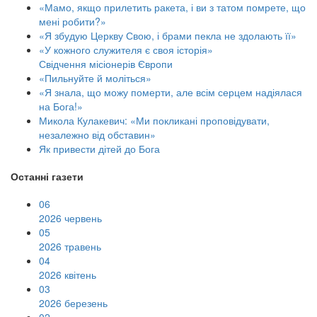
«Мамо, якщо прилетить ракета, і ви з татом помрете, що
мені робити?»
«Я збудую Церкву Свою, і брами пекла не здолають її»
«У кожного служителя є своя історія»
Свідчення місіонерів Європи
«Пильнуйте й моліться»
«Я знала, що можу померти, але всім серцем надіялася
на Бога!»
Микола Кулакевич: «Ми покликані проповідувати,
незалежно від обставин»
Як привести дітей до Бога
Останні газети
06
2026 червень
05
2026 травень
04
2026 квітень
03
2026 березень
02