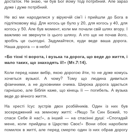
достаток. Не знаю, чи був Бог йому тоді потрібний. Але зараз
дуже і дуже потрібний.
Не всі ми народилися у віруючій сім’ї і прийшли до Бога в
підлітковому віці. Для когось це було у 20, для когось у 40, для
когось у 50. Але був момент, коли ми почали свій шлях вгору. І
важливо не звернути із цього шляху. А хто ще не почав його,
зробіть це сьогодні. Задумайтеся, куди веде ваша дорога.
Наша дорога — в небо!
«Бо тісні ті ворота, і вузька та дорога, що веде до життя, і
мало таких, що знаходять її!» (Мт.7:14).
Коли перед нами вибір, якою дорогою йти, то не дуже комусь
хочеться вузької. А чому? Тому що людина дивиться
фізичними, а не духовними очима. Широка дорога здається
гарнішою, але Біблія каже, що кінець її — погибель. А вузька
веде до вічного життя.
На хресті Ісус зустрів двох розбійників. Один із них був
зосереджений на земному житті: «Якщо Ти Син Божий, то
спаси Себе й нас!», а інший — на спасінні душі: «Спогадай
мене, коли прийдеш в Царство Своє!» Вони обоє наробили
помилок в житті, але перед смертю один із них обрав дорогу