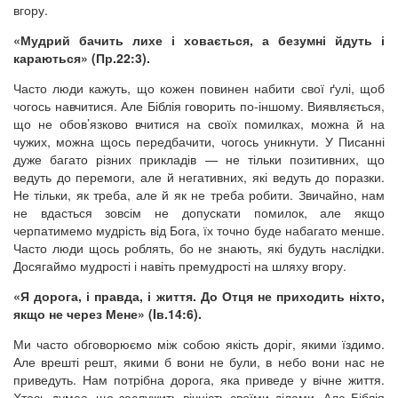
вгору.
«Мудрий бачить лихе і ховається, а безумні йдуть і
караються» (Пр.22:3).
Часто люди кажуть, що кожен повинен набити свої ґулі, щоб
чогось навчитися. Але Біблія говорить по-іншому. Виявляється,
що не обов’язково вчитися на своїх помилках, можна й на
чужих, можна щось передбачити, чогось уникнути. У Писанні
дуже багато різних прикладів — не тільки позитивних, що
ведуть до перемоги, але й негативних, які ведуть до поразки.
Не тільки, як треба, але й як не треба робити. Звичайно, нам
не вдасться зовсім не допускати помилок, але якщо
черпатимемо мудрість від Бога, їх точно буде набагато менше.
Часто люди щось роблять, бо не знають, які будуть наслідки.
Досягаймо мудрості і навіть премудрості на шляху вгору.
«Я дорога, і правда, і життя. До Отця не приходить ніхто,
якщо не через Мене» (Iв.14:6).
Ми часто обговорюємо між собою якість доріг, якими їздимо.
Але врешті решт, якими б вони не були, в небо вони нас не
приведуть. Нам потрібна дорога, яка приведе у вічне життя.
Хтось думає, що заслужить вічність своїми ділами. Але Біблія