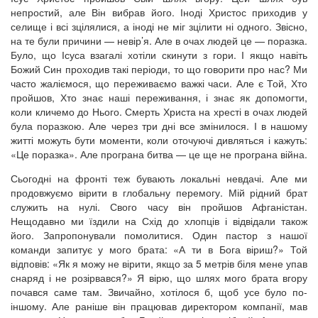
непростий, але Він вибрав його. Іноді Христос приходив у
селище і всі зцілялися, а іноді не міг зцілити ні одного. Звісно,
на те були причини — невір’я. Але в очах людей це — поразка.
Було, що Ісуса взагалі хотіли скинути з гори. І якщо навіть
Божий Син проходив такі періоди, то що говорити про нас? Ми
часто жаліємося, що переживаємо важкі часи. Але є Той, Хто
пройшов, Хто знає наші переживання, і знає як допомогти,
коли кличемо до Нього. Смерть Христа на хресті в очах людей
була поразкою. Але через три дні все змінилося. І в нашому
житті можуть бути моменти, коли оточуючі дивляться і кажуть:
«Це поразка». Але програна битва — це ще не програна війна.
Сьогодні на фронті теж бувають локальні невдачі. Але ми
продовжуємо вірити в глобальну перемогу. Мій рідний брат
служить на нулі. Свого часу він пройшов Афганістан.
Нещодавно ми їздили на Схід до хлопців і відвідали також
його. Запропонували помолитися. Один пастор з нашої
команди запитує у мого брата: «А ти в Бога віриш?» Той
відповів: «Як я можу не вірити, якщо за 5 метрів біля мене упав
снаряд і не розірвався?» Я вірю, що шлях мого брата вгору
почався саме там. Звичайно, хотілося б, щоб усе було по-
іншому. Але раніше він працював директором компанії, мав