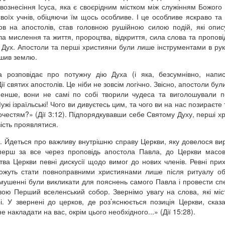
вознесіння Ісуса, яка є своєрідним містком між служінням Божого
своїх учнів, обіцяючи їм щось особливе. І це особливе яскраво та
ов на апостолів, став головною рушійною силою подій, які опис
а мислення та життя, пророцтва, відкриття, сила слова та пропові
й Дух. Апостоли та перші християни були лише інструментами в рук
ишив землю.
 розповідає про потужну дію Духа (і яка, безсумнівно, напи
ії святих апостолів. Це ніби не зовсім логічно. Звісно, апостоли бу
енше, вони не самі по собі творили чудеса та виголошували п
жі ізраїльські! Чого ви дивуєтесь цим, та чого ви на нас позираєте 
очестям?» (Дії 3:12). Підпорядкувавши себе Святому Духу, перші х
ість проявлятися.
ій. Йдеться про важливу внутрішню справу Церкви, яку довелося ви
перш за все через проповідь апостола Павла, до Церкви масо
ва Церкви певні дискусії щодо вимог до нових членів. Ревні при
ожуть стати повноправними християнами лише після ритуалу об
змушенні були викликати для пояснень самого Павла і провести сп
звою Перший вселенський собор. Звернімо увагу на слова, які міс
. У звернені до церков, де роз’яснюється позиція Церкви, сказ
е накладати на вас, окрім цього необхідного...» (Дії 15:28).