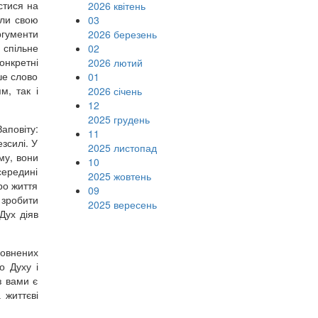
стися на
2026 квітень
али свою
03
ргументи
2026 березень
 спільне
02
онкретні
2026 лютий
ше слово
01
м, так і
2026 січень
12
2025 грудень
аповіту:
11
зсилі. У
2025 листопад
му, вони
10
середині
2025 жовтень
ро життя
09
 зробити
2025 вересень
Дух діяв
повнених
о Духу і
з вами є
 життєві