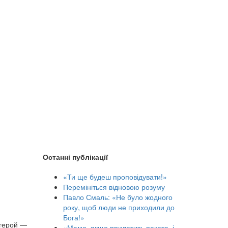
Останні публікації
«Ти ще будеш проповідувати!»
Перемініться відновою розуму
Павло Смаль: «Не було жодного
року, щоб люди не приходили до
Бога!»
й герой —
«Мамо, якщо прилетить ракета, і