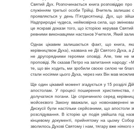
Святий Дух. Розпочинається книга розповіддю про 
служінням третьої особи Трійці. Вчитель залишає 
проявляється у день П’ятдесятниці. Дух, що зійш
Надприродні чудеса, неймовірна сила, що змінювал
це яскраві докази того, що історією керував Святи
ревними виконавцями настанов Учителя, Який зал
Однак цікавим залишається факт, що книга, яка
керівництвом Духа), названа не Дії Святого Духа, а Д
не другорядними героями оповіді. Але, тим не м
проповіді. Як сказав Петро на запитання народу: «Му
те, що він ходить, ми зробили своєю силою чи благ
стали носіями цього Духа, через них Він мав можлив
Ще один цікавий момент згадується у 15 розділі Д
апостолам. У процесі поширення християнства, 
долучатися погани. Це спричинило серед керівницт
мойсеєвого Закону вважали, що новонавернені м
Дискусії були настільки серйозними, що апостоли 
розслідування. В історію ця подія увійшла під на
кінцевому документі, прийнятому на цьому Соборі
зволилось Духові Святому і нам, тягару вже ніякого н