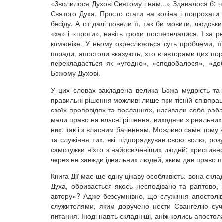
«Зволилося Духові Святому і нам...» Здавалося б: 
Святого Духа. Просто стати на коліна і попрохати
бесіду. А от далі повели її, так би мовити, людс
«за» і «проти», навіть трохи посперечалися. І за 
комюніке. У ньому окреслюється суть проблеми, її
поради, апостоли вказують, хто є авторами цих по
перекладається як «угодно», «сподобалося», «до
Божому Духові.
У цих словах закладена велика Божа мудрість та с
правильні рішення можливі лише при тісній співпрац
своїх проповідях та посланнях, називали себе раб
мали право на власні рішення, виходячи з реальних
них, так і з власним баченням. Можливо саме тому к
та служіння тих, які підпорядкував свою волю, ро
самотужки ніхто з найосвіченіших людей: християн
через не завжди ідеальних людей, яким дав право п
Книга Дії має ще одну цікаву особливість: вона скл
Духа, обривається якось несподівано та раптово, 
автору»? Адже безсумнівно, що служіння апостолів
служителями, яким доручено нести Євангелію суча
питання. Іноді навіть складніші, аніж колись апосто