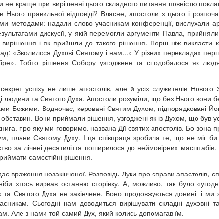
чи не краще при вирішенні цього складного питання повністю покла
 в Нього правильної відповіді? Власне, апостоли з цього і розпоч
ькими методами: надали слово учасникам конференції, вислухали а
результатами дискусії, у якій перемогли аргументи Павла, прийняли
 вирішення і як прийшли до такого рішення. Перш ніж викласти к
рад: «Зволилося Духові Святому і нам...» У різних перекладах пер
бре». Тобто рішення Собору узгоджене та сподобалося як людя
екрет успіху не лише апостолів, але й усіх служителів Нового З
і людини та Святого Духа. Апостоли розуміли, що без Нього вони бе
ами Божими. Водночас, керовані Святим Духом, підпорядковані Йо
 обставин. Вони приймали рішення, узгоджені як із Духом, що був у
нига, про яку ми говоримо, названа Дії святих апостолів. Бо вона п
зум, плани Святому Духу. І ця співпраця зробила те, що не міг би
ство за лічені десятиліття поширилося до неймовірних масштабів. 
риймати самостійні рішення.
адає враження незакінченої. Розповідь Луки про справи апастолів, с
ніби хтось вирвав останню сторінку. А, можливо, так було «угодн
 та Святого Духа не закінчене. Воно продовжується донині, і ми 
сникам. Сьогодні нам доводиться вирішувати складні духовні та
лам. Але з нами той самий Дух, який колись допомагав їм.