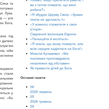
 Сина та
ви з татом помрете, що мені
 потужно
робити?»
ує Лука.
«Я збудую Церкву Свою, і брами
ді — усе
пекла не здолають її»
ах Бога,
«У кожного служителя є своя
історія»
Свідчення місіонерів Європи
сана під
«Пильнуйте й моліться»
ли далеко
«Я знала, що можу померти, але
олум’яні
всім серцем надіялася на Бога!»
так, ніби
Микола Кулакевич: «Ми
ристияни
покликані проповідувати,
незалежно від обставин»
Як привести дітей до Бога
рішувати
во стали
Останні газети
хильники
різання.
06
еціальне
2026 червень
тяться у
05
ано: «Бо
2026 травень
04