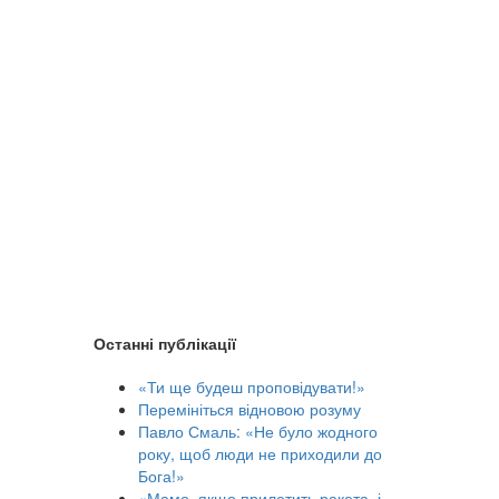
Останні публікації
«Ти ще будеш проповідувати!»
Перемініться відновою розуму
Павло Смаль: «Не було жодного
року, щоб люди не приходили до
Бога!»
«Мамо, якщо прилетить ракета, і