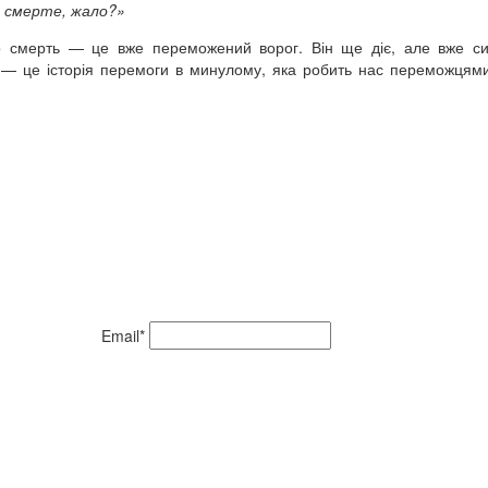
, смерте, жало?»
о смерть
—
це вже переможений ворог. Він ще діє, але вже с
а — це історія перемоги в минулому, яка робить нас переможцями
Email*