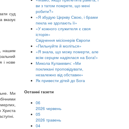
ви з татом помрете, що мені
робити?»
вати суд
«Я збудую Церкву Свою, і брами
а вказує
пекла не здолають її»
«У кожного служителя є своя
історія»
Свідчення місіонерів Європи
«Пильнуйте й моліться»
м, нашим
«Я знала, що можу померти, але
оральний
всім серцем надіялася на Бога!»
я і нове
Микола Кулакевич: «Ми
покликані проповідувати,
незалежно від обставин»
Як привести дітей до Бога
Останні газети
льне. Ми
йбічними
06
омерлих,
2026 червень
я Христа
05
аступні.
2026 травень
04