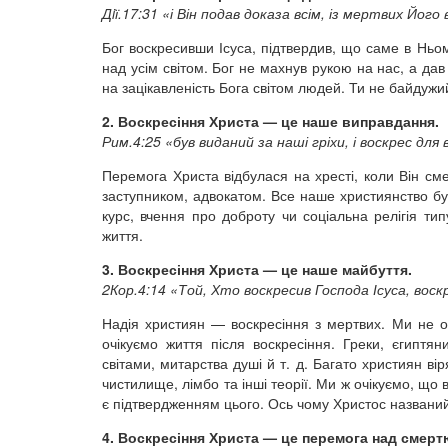
Дiї.17:31 «і Він подав доказа всім, із мертвих Йог
Бог воскресивши Ісуса, підтвердив, що саме в Ньом
над усім світом. Бог не махнув рукою на нас, а дав
на зацікавленість Бога світом людей. Ти не байдужи
2. Воскресіння Христа — це наше виправдання.
Рим.4:25 «був виданий за наші гріхи, і воскрес дл
Перемога Христа відбулася на хресті, коли Він с
заступником, адвокатом. Все наше християнство бу
курс, вчення про доброту чи соціальна релігія т
життя.
3. Воскресіння Христа — це наше майбуття.
2Кор.4:14 «Той, Хто воскресив Господа Ісуса, воскр
Надія християн — воскресіння з мертвих. Ми не о
очікуємо життя після воскресіння. Греки, єгиптян
світами, митарства душі й т. д. Багато християн вір
чистилище, лімбо та інші теорії. Ми ж очікуємо, що 
є підтвердженням цього. Ось чому Христос названий 
4. Воскресіння Христа — це перемога над смерт