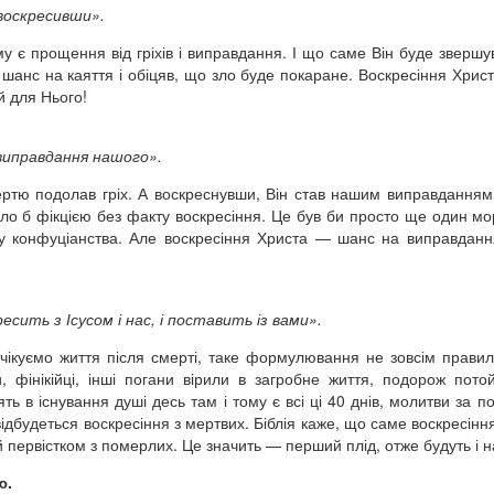
о воскресивши».
у є прощення від гріхів і виправдання. І що саме Він буде звершу
 шанс на каяття і обіцяв, що зло буде покаране. Воскресіння Христ
й для Нього!
я виправдання нашого».
мертю подолав гріх. А воскреснувши, Він став нашим виправдання
ло б фікцією без факту воскресіння. Це був би просто ще один м
ипу конфуціанства. Але воскресіння Христа — шанс на виправданн
есить з Ісусом і нас, і поставить із вами».
чікуємо життя після смерті, таке формулювання не зовсім прави
и, фінікійці, інші погани вірили в загробне життя, подорож пото
ять в існування душі десь там і тому є всі ці 40 днів, молитви за п
відбудеться воскресіння з мертвих. Біблія каже, що саме воскресінн
первістком з померлих. Це значить — перший плід, отже будуть і н
ю.