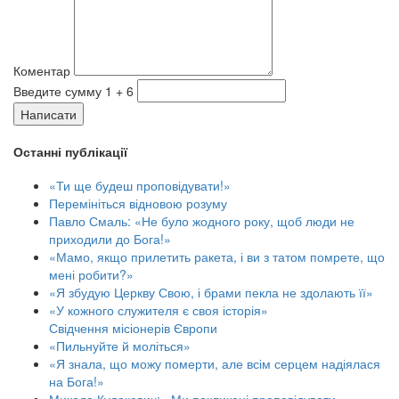
Коментар
Введите сумму 1 + 6
Написати
Останні публікації
«Ти ще будеш проповідувати!»
Перемініться відновою розуму
Павло Смаль: «Не було жодного року, щоб люди не
приходили до Бога!»
«Мамо, якщо прилетить ракета, і ви з татом помрете, що
мені робити?»
«Я збудую Церкву Свою, і брами пекла не здолають її»
«У кожного служителя є своя історія»
Свідчення місіонерів Європи
«Пильнуйте й моліться»
«Я знала, що можу померти, але всім серцем надіялася
на Бога!»