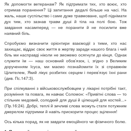
Як допомогти ветеранам? Як підтримати тих, хто воює, хто
отримав поранення? Ці запитання дедалі більше на часі. На
жаль, наше суспільство і саме дуже травмоване, щоб піднімати
дух тим, хто зазнав травм душі й тіла на полі бою. Тож
завдання насамперед — не поранити й не посилити вже
наявний біль.
Спробуємо визначити орієнтири взаємодії з тими, хто нас
захищає, віддає своє життя в жертву заради нашого блага і чий
біль ми насправді ніколи не зможемо осягнути до кінця. Однак
служити їм — наш основний обов’язок, і, згідно з Великим
дорученням Ісуса, ми маємо познайомити їх зі справжнім
Цілителем, Який лікує розбитих серцем і перев’язує їхні рани
(див. Пс.147:3).
При спілкуванні з військовослужбовцем у лікарні потрібні такт,
розуміння та повага, як навчає Соломон: «Привітні слова — то
стільник медовий, солодкий для душі й цілющий для костей...»
(Пр.16:24). Добрі, теплі й зичливі слова можуть стати потужним
джерелом підтримки й навіть прискорити процес зцілення!
Ось кілька порад, як не завдати емоційного чи фізичного болю.