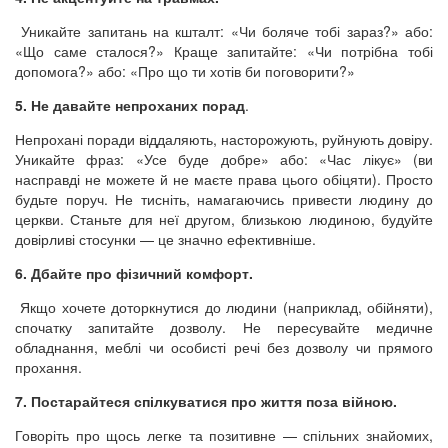
Уникайте запитань на кшталт: «Чи боляче тобі зараз?» або:
«Що саме сталося?» Краще запитайте: «Чи потрібна тобі
допомога?» або: «Про що ти хотів би поговорити?»
5. Не давайте непроханих порад
.
Непрохані поради віддаляють, насторожують, руйнують довіру.
Уникайте фраз: «Усе буде добре» або: «Час лікує» (ви
насправді не можете й не маєте права цього обіцяти). Просто
будьте поруч. Не тисніть, намагаючись привести людину до
церкви. Станьте для неї другом, близькою людиною, будуйте
довірливі стосунки — це значно ефективніше.
6. Дбайте про фізичний комфорт.
Якщо хочете доторкнутися до людини (наприклад, обійняти),
спочатку запитайте дозволу. Не пересувайте медичне
обладнання, меблі чи особисті речі без дозволу чи прямого
прохання.
7. Постарайтеся спілкуватися про життя поза війною.
Говоріть про щось легке та позитивне — спільних знайомих,