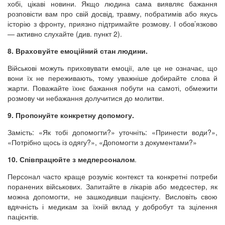
хобі, цікаві новини. Якщо людина сама виявляє бажання
розповісти вам про свій досвід, травму, побратимів або якусь
історію з фронту, приязно підтримайте розмову. І обов’язково
— активно слухайте (див. пункт 2).
8. Враховуйте емоційний стан людини.
Військові можуть приховувати емоції, але це не означає, що
вони їх не переживають, тому уважніше добирайте слова й
жарти. Поважайте їхнє бажання побути на самоті, обмежити
розмову чи небажання долучитися до молитви.
9. Пропонуйте конкретну допомогу.
Замість: «Як тобі допомогти?» уточніть: «Принести води?»,
«Потрібно щось із одягу?», «Допомогти з документами?»
10. Співпрацюйте з медперсоналом
.
Персонал часто краще розуміє контекст та конкретні потреби
поранених військових. Запитайте в лікарів або медсестер, як
можна допомогти, не зашкодивши пацієнту. Висловіть свою
вдячність і медикам за їхній вклад у добробут та зцілення
пацієнтів.