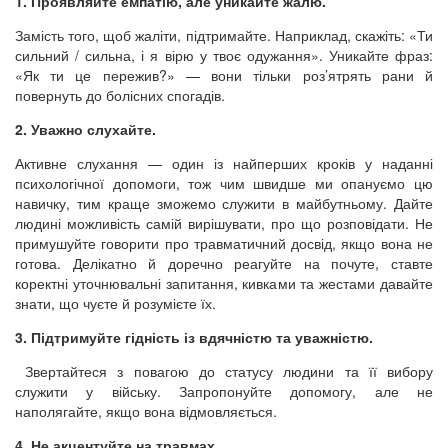
1. Проявляйте емпатію, але уникайте жалю.
Замість того, щоб жаліти, підтримайте. Наприклад, скажіть: «Ти
сильний / сильна, і я вірю у твоє одужання». Уникайте фраз:
«Як ти це пережив?» — вони тільки роз’ятрять рани й
повернуть до болісних спогадів.
2. Уважно слухайте.
Активне слухання — один із найперших кроків у наданні
психологічної допомоги, тож чим швидше ми опануємо цю
навичку, тим краще зможемо служити в майбутньому. Дайте
людині можливість самій вирішувати, про що розповідати. Не
примушуйте говорити про травматичний досвід, якщо вона не
готова. Делікатно й доречно реагуйте на почуте, ставте
коректні уточнювальні запитання, кивками та жестами давайте
знати, що чуєте й розумієте їх.
3. Підтримуйте гідність із вдячністю та уважністю.
Звертайтеся з повагою до статусу людини та її вибору
служити у війську. Запропонуйте допомогу, але не
наполягайте, якщо вона відмовляється.
4. Не акцентуйте на травмах.