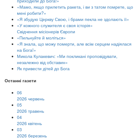
приходили до Бога!»
«Мамо, якщо прилетить ракета, і ви з татом помрете, що
мені робити?»
«Я збудую Церкву Свою, і брами пекла не здолають її»
«У кожного служителя є своя історія»
Свідчення місіонерів Європи
«Пильнуйте й моліться»
«Я знала, що можу померти, але всім серцем надіялася
на Бога!»
Микола Кулакевич: «Ми покликані проповідувати,
незалежно від обставин»
Як привести дітей до Бога
Останні газети
06
2026 червень
05
2026 травень
04
2026 квітень
03
2026 березень