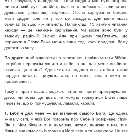
Як я розумію, у народженої згори людини має бути потреба
живити свій дух постійно, інакше є небезпека залишитися
душевною (тілесною) людиною. Якісне харчування бажано
мати щодня, але не у всіх це виходить. Для мене якість
означає більше, ніж кількість. Наприклад, 15 хвилин читання
находу — це неякісне харчування. Чи може воно бути у
вашому раціоні? Звісно! Але при цьому пам’ятайте, що
поринути в Слово Боже можна лише тоді, коли приділиш йому
достатньо часу.
По-друге
, щоб відповісти на запитання, навіщо читати Біблію,
потрібно передусім запитати себе: а що для мене особисто
означає ця книга? Адже читати недостатньо, атеїсти також
нерідко читають, цитують, але, на жаль, вона з ними не
«розмовляє».
Тому я проти насильницького читання, проти примушування
дітей, які потім ще довго не можуть торкнутися Біблії лише
через те, що їх примушували, ламали, карали.
1. Біблія для мене — це пізнання самого Бога.
Це єдина
книга у світі, у якій Бог говорить про Себе й розкриває, Який
Він є. Чим більше я її аналізую, читаю, вникаю в неї, тим
більше знайомлюсь із гранями Його серця та характеру. Це так