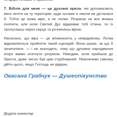
7. Біблія для мене — це духовні крила
, які допомагають
мені летіти на ту територію, куди ногами я ніколи не дісталася
б. Тобто це мова віри, а не логіки. Розумом не все можна
охопити, але коли Святий Дух відкриває тобі істини, ти їх
пропускаєш через серце та розчиняєш вірою.
Написано, що віра — це впевненість у невидимому. Логіка
відмовляється прийняти такий сценарій. Вона шукає, за що б
зачепитися, — і не знаходить, тому що духовне народження
згори важко осягнути розумом. Никодим, коли прийшов до
Христа, дуже чесно був цим стурбований. Неможливо самому
дійти цього, якщо Господь не відкриє.
Окасана Грабчук — Душеопікунство
Додати коментар