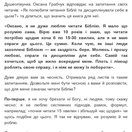
Душеопікунка Оксана Грабчук відповідає на запитання своїх
читачів: «Як полюбити читання Біблії та дисциплінувати себе в
цьом?» та ділиться, що значить ця книга для неї.
«Оксано, я не дуже люблю читати Біблію. Я мало що
розумію сама. Вірю вже 10 років і знаю, що читати
потрібно щодня хоча б по 15-30 хвилин, але я не маю
спраги до цього. Це сумно. Коли чую, як інші люди
захоплені Біблією — аж заздрість бере. Молюсь і прошу
любові, спраги та дисципліни для себе. Самій так
хочеться, щоб це жило всередині мене. Плоть і лінощі
роблять свою справу, і я ніяк не можу їх побороти».
Дуже дякую вам за чесність. Отримала ряд листів із таким
запитанням. Дозвольте мені бути чесною з вами й розповісти,
що для мене означає читати Біблію?
По-перше
, я не хочу брехати ні Богу, ні людям, тому скажу
чесно: я не люблю системних підходів, рамок, формул,
наприклад: «почни читати 15 хвилин і збільшуй час щодня» чи
щось подібне до цього. Я так не відчуваю, не розумію й не
роблю.