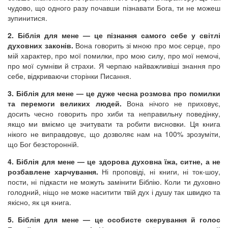
чудово, що одного разу почавши пізнавати Бога, ти не можеш
зупинитися.
2. Біблія для мене — це пізнання самого себе у світлі
духовних законів.
Вона говорить зі мною про моє серце, про
мій характер, про мої помилки, про мою силу, про мої немочі,
про мої сумніви й страхи. Я черпаю найважливіші знання про
себе, відкриваючи сторінки Писання.
3. Біблія для мене — це дуже чесна розмова про помилки
та перемоги великих людей.
Вона нічого не приховує,
досить чесно говорить про хиби та неправильну поведінку,
якщо ми вміємо це зчитувати та робити висновки. Ця книга
нікого не виправдовує, що дозволяє нам на 100% зрозуміти,
що Бог безсторонній.
4. Біблія для мене — це здорова духовна їжа, ситне, а не
розбавлене харчування.
Ні проповіді, ні книги, ні ток-шоу,
пости, ні підкасти не можуть замінити Біблію. Коли ти духовно
голодний, ніщо не може наситити твій дух і душу так швидко та
якісно, як ця книга.
5. Біблія для мене — це особисте скерування й голос