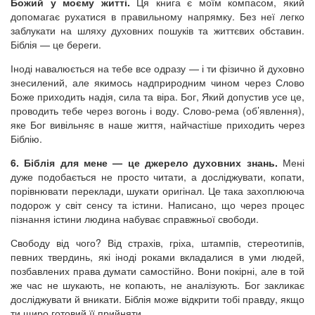
Божий у моєму житті.
Ця книга є моїм компасом, який
допомагає рухатися в правильному напрямку. Без неї легко
заблукати на шляху духовних пошуків та життєвих обставин.
Біблія — це береги.
Іноді навалюється на тебе все одразу — і ти фізично й духовно
знесилений, але якимось надприродним чином через Слово
Боже приходить надія, сила та віра. Бог, Який допустив усе це,
проводить тебе через вогонь і воду. Слово-рема (об’явлення),
яке Бог вивільняє в наше життя, найчастіше приходить через
Біблію.
6. Біблія для мене — це джерело духовних знань.
Мені
дуже подобається не просто читати, а досліджувати, копати,
порівнювати переклади, шукати оригінал. Це така захоплююча
подорож у світ сенсу та істини. Написано, що через процес
пізнання істини людина набуває справжньої свободи.
Свободу від чого? Від страхів, гріха, штампів, стереотипів,
певних твердинь, які іноді роками вкладалися в уми людей,
позбавлених права думати самостійно. Вони покірні, але в той
же час не шукають, не копають, не аналізують. Бог закликає
досліджувати й вникати. Біблія може відкрити тобі правду, якщо
ти щиро готовий її прийняти.