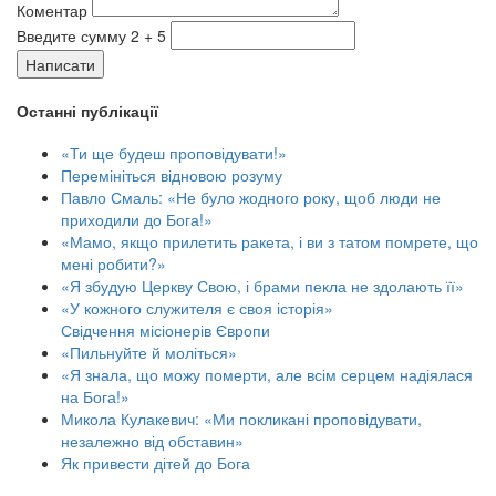
Коментар
Введите сумму 2 + 5
Написати
Останні публікації
«Ти ще будеш проповідувати!»
Перемініться відновою розуму
Павло Смаль: «Не було жодного року, щоб люди не
приходили до Бога!»
«Мамо, якщо прилетить ракета, і ви з татом помрете, що
мені робити?»
«Я збудую Церкву Свою, і брами пекла не здолають її»
«У кожного служителя є своя історія»
Свідчення місіонерів Європи
«Пильнуйте й моліться»
«Я знала, що можу померти, але всім серцем надіялася
на Бога!»
Микола Кулакевич: «Ми покликані проповідувати,
незалежно від обставин»
Як привести дітей до Бога