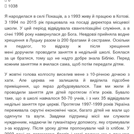
1038
Я народилася в селі Покащів, а з 1993 живу й працюю в Котові.
З 1994 по 2015 рік працювала на посаді директора місцевої
школи. У цей період відвідувала євангелізаційні служіння, а в
січні 1996 року навернулася до Бога. Невдовзі прийняла водне
хрещення в Луцьку разом із 200 братами й сестрами. Оскільки
я педагог, то відразу ж після хрещення
мені доручили проводити заняття в недільній школі. Боялася
за це братися, тому що не надто добре знала Біблію. Перед
кожним заняттям я вчилася сама, щоб потім передати дітям.
У жовтні голова колгоспу виселив мене з 10-річною дочкою з
хати. Але церква не залишила й виділила підсобне
приміщення, що якраз добудовувалося. Там ми жили й
проводили заняття для дітей протягом п’яти років. Бувало
таке, що в школі навчалося 50-70 учнів, і з них 35 відвідували
недільні заняття при церкві. Протягом 1997-1999 років Україна
переживала скрутні економічні часи, багато дітей не мали що
одягнути та взути. Завдяки підтримці місії ми служили
нужденним, надаючи їм гуманітарну допомогу, яку отримували
з-за кордону. Після уроку дітям пропонували чай із хлібом. У
2003 році за допомогою братів і моєї родини ми з донькою