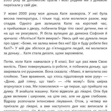
переїхали у свій дім.
У жовні 2000 року моя донька Катя захворіла. У неї була
висока температура, і тільки тоді, коли молилися разом, жар
спадав. Одного дня залишила Катю на короткий час,
а прийшовши з двору, побачила бліде тіло своєї дитини, яке ні
на що не реагувало. Я бігла вулицею до диякона Софонія й
кричала: «Моліться! Катя вмирає!» Увесь цей час думала лише
про одне: «Боже, не залиш мене без неї! Що я буду робити без
Каті?» У мій дім збіглося до п’ятнадцяти людей, які молилися
за доньку… Катя стала дихати, щоки зарожевіли.
Потім, коли Катя навчалася у 8 класі, Бог ще раз явив Свою
милість. Пізно повернувшись із роботи, я побачила доньку, що
закривала очі рушником. Вона сказала: «Мамо, я випалила око
плойкою. Таке враження, що хтось підштовхнув мою руку» —
«Доню, дай гляну, що там!» — «Не можу!» Біла шкірка
згорнулася з ока. Ми помолилися — це перше, що прийшло на
думку. Я знайшла машину. Катю відвезли до лікарні. Опік був
дуже великим і широким, на ціле око, але не дуже глибоким.
Відразу розпочали інтенсивне лікування. Отож, у четвер ми
приїхали до лікарні, а вже наступного дня нас виписали зі
здоровим оком. Це було чудо, що око відновилося за такий