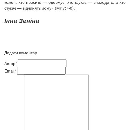
кожен, хто просить — одержує, хто шукає — знаходить, а хто
стукає — відчинять йому» (Мт.7:7-8).
Інна Зеніна
Додати коментар
Автор*
Email*