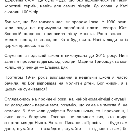
короткий термін, навіть для самих лікарів. До слова, у Каті
сьогодні 100% зір.
Був час, що Бог годував нас, як пророка Іллю. У 1990 роки,
коли люди не отримували заробітної плати, сестра Юля
Здоровій щоденно приносила літру молока. Рано встаю —
молоко вже є, і я знаю, що Катя буде сита. Навіть люди не із
церкви приносили хліб.
Служіння в недільній школі я виконувала до 2015 року. Нині
заняття проводять дві молоді сестри: Марина Трибощук та моя
колишня учениця — Ельвіна Дяк.
Протягом 19-ти років викладання в недільній школі я часто
бачила, як Бог відповідає на молитви дітей. Бог живий, я в
цьому не сумніваюся!
Оглядаючись на пройдені роки, на найрізноманітніші ситуації,
які доводилось переживати, розумію, що сама не змогла б, не
осилила б. Але коли довіряєш Всевишньому, то і проходиш, і
сили десь беруться. Господь не залишає тих, хто щиро
звертається до Нього. Як каже Писання: «Просіть — і буде вам
дано, шукайте — і знайдете, стукайте — і відчинять вам; бо