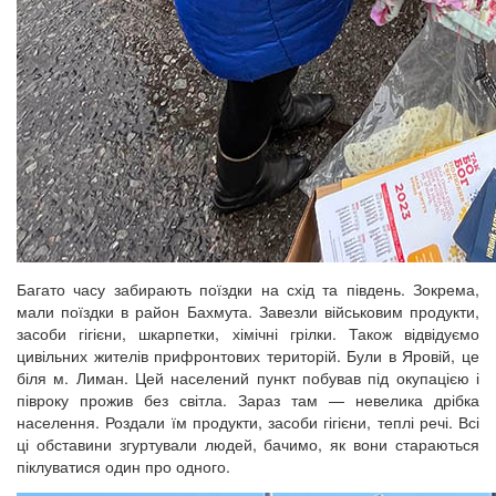
Багато часу забирають поїздки на схід та південь. Зокрема,
мали поїздки в район Бахмута. Завезли військовим продукти,
засоби гігієни, шкарпетки, хімічні грілки. Також відвідуємо
цивільних жителів прифронтових територій. Були в Яровій, це
біля м. Лиман. Цей населений пункт побував під окупацією і
півроку прожив без світла. Зараз там — невелика дрібка
населення. Роздали їм продукти, засоби гігієни, теплі речі. Всі
ці обставини згуртували людей, бачимо, як вони стараються
піклуватися один про одного.