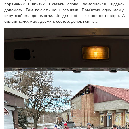
поранених і вбитих. Сказали слово, помолилися, віддали
допомогу. Там воюють наші земляки. Пам’ятаю одну маму,
сину якої ми допомогли. Це для неї — як ковток повітря. А
скільки таких мам, дружин, сестер, дочок і синів…