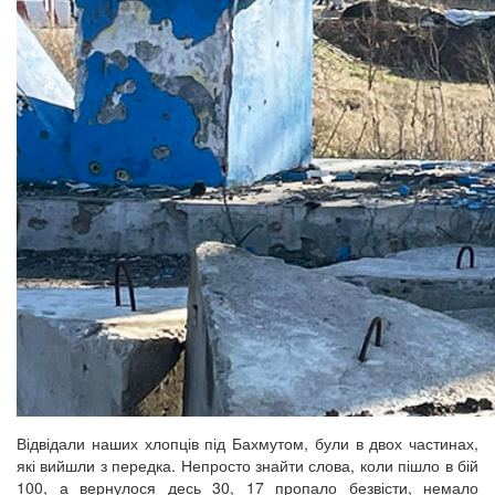
Відвідали наших хлопців під Бахмутом, були в двох частинах,
які вийшли з передка. Непросто знайти слова, коли пішло в бій
100, а вернулося десь 30, 17 пропало безвісти, немало