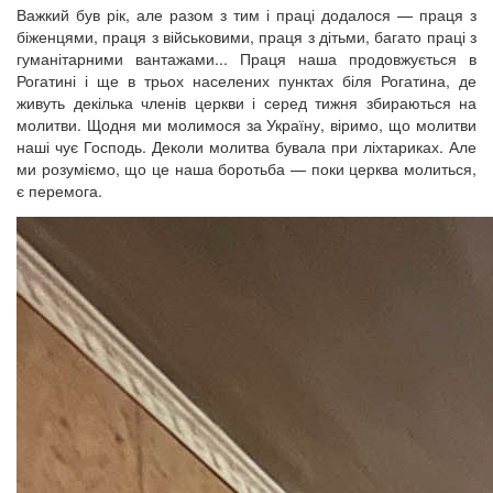
Важкий був рік, але разом з тим і праці додалося — праця з
біженцями, праця з військовими, праця з дітьми, багато праці з
гуманітарними вантажами... Праця наша продовжується в
Рогатині і ще в трьох населених пунктах біля Рогатина, де
живуть декілька членів церкви і серед тижня збираються на
молитви. Щодня ми молимося за Україну, віримо, що молитви
наші чує Господь. Деколи молитва бувала при ліхтариках. Але
ми розуміємо, що це наша боротьба — поки церква молиться,
є перемога.