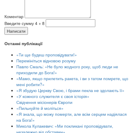
Коментар
Введите сумму 4 + 8
Написати
Останні публікації
«Ти ще будеш проповідувати!»
Перемініться відновою розуму
Павло Смаль: «Не було жодного року, щоб люди не
приходили до Бога!»
«Мамо, якщо прилетить ракета, і ви з татом помрете, що
мені робити?»
«Я збудую Церкву Свою, і брами пекла не здолають її»
«У кожного служителя є своя історія»
Свідчення місіонерів Європи
«Пильнуйте й моліться»
«Я знала, що можу померти, але всім серцем надіялася
на Бога!»
Микола Кулакевич: «Ми покликані проповідувати,
незалежно від обставин»