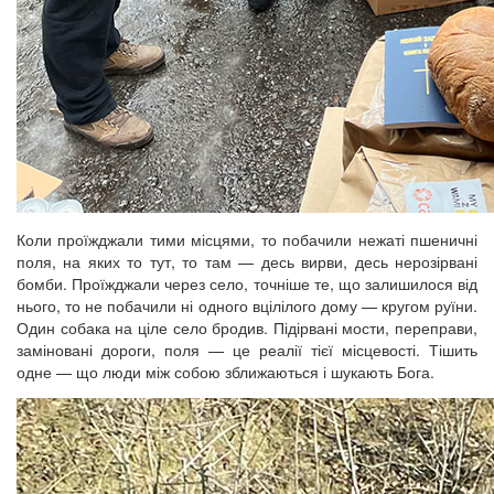
Коли проїжджали тими місцями, то побачили нежаті пшеничні
поля, на яких то тут, то там — десь вирви, десь нерозірвані
бомби. Проїжджали через село, точніше те, що залишилося від
нього, то не побачили ні одного вцілілого дому — кругом руїни.
Один собака на ціле село бродив. Підірвані мости, переправи,
заміновані дороги, поля — це реалії тієї місцевості. Тішить
одне — що люди між собою зближаються і шукають Бога.