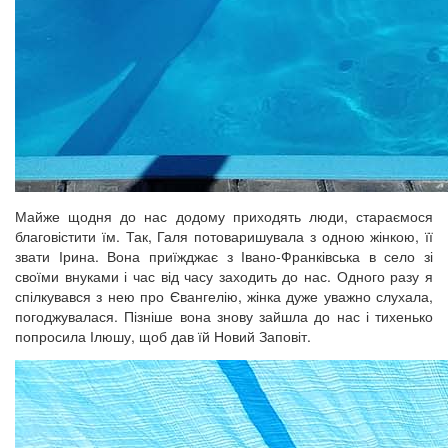
Майже щодня до нас додому приходять люди, стараємося
благовістити їм. Так, Галя потоваришувала з одною жінкою, її
звати Ірина. Вона приїжджає з Івано-Франківська в село зі
своїми внуками і час від часу заходить до нас. Одного разу я
спілкувався з нею про Євангелію, жінка дуже уважно слухала,
погоджувалася. Пізніше вона знову зайшла до нас і тихенько
попросила Ілюшу, щоб дав їй Новий Заповіт.