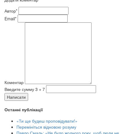
Автор*
Email*
Коментар
Введите сумму 3 + 7
Написати
Останні публікації
«Ти ще будеш проповідувати!»
Перемініться відновою розуму
Павло Смаль: «Не було жодного року, щоб люди не