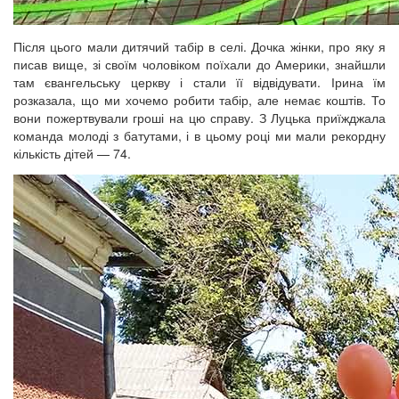
Після цього мали дитячий табір в селі. Дочка жінки, про яку я
писав вище, зі своїм чоловіком поїхали до Америки, знайшли
там євангельську церкву і стали її відвідувати. Ірина їм
розказала, що ми хочемо робити табір, але немає коштів. То
вони пожертвували гроші на цю справу. З Луцька приїжджала
команда молоді з батутами, і в цьому році ми мали рекордну
кількість дітей — 74.