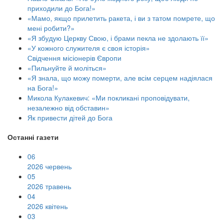
приходили до Бога!»
«Мамо, якщо прилетить ракета, і ви з татом помрете, що
мені робити?»
«Я збудую Церкву Свою, і брами пекла не здолають її»
«У кожного служителя є своя історія»
Свідчення місіонерів Європи
«Пильнуйте й моліться»
«Я знала, що можу померти, але всім серцем надіялася
на Бога!»
Микола Кулакевич: «Ми покликані проповідувати,
незалежно від обставин»
Як привести дітей до Бога
Останні газети
06
2026 червень
05
2026 травень
04
2026 квітень
03