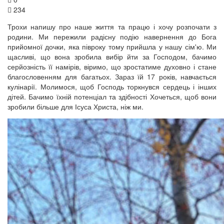
234
Трохи напишу про наше життя та працю і хочу розпочати з
родини. Ми пережили радісну подію навернення до Бога
прийомної дочки, яка півроку тому прийшла у нашу сім'ю. Ми
щасливі, що вона зробила вибір йти за Господом, бачимо
серйозність її намірів, віримо, що зростатиме духовно і стане
благословенням для багатьох. Зараз їй 17 років, навчається
кулінарії. Молимося, щоб Господь торкнувся сердець і інших
дітей. Бачимо їхній потенціал та здібності Хочеться, щоб вони
зробили більше для Ісуса Христа, ніж ми.