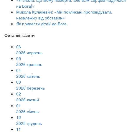
«Я знала, що можу померти, але всім серцем надіялася
на Бога!»
Микола Кулакевич: «Ми покликані проповідувати,
незалежно від обставин»
Як привести дітей до Бога
Останні газети
06
2026 червень
05
2026 травень
04
2026 квітень
03
2026 березень
02
2026 лютий
01
2026 січень
12
2025 грудень
11