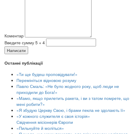
Коментар
Введите сумму 5 + 4
Написати
Останні публікації
«Ти ще будеш проповідувати!»
Перемініться відновою розуму
Павло Смаль: «Не було жодного року, щоб люди не
приходили до Бога!»
«Мамо, якщо прилетить ракета, і ви з татом помрете, що
мені робити?»
«Я збудую Церкву Свою, і брами пекла не здолають її»
«У кожного служителя є своя історія»
Свідчення місіонерів Європи
«Пильнуйте й моліться»