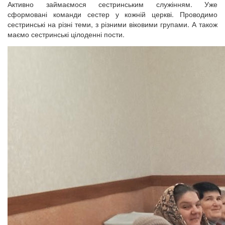
Активно займаємося сестринським служінням. Уже
сформовані команди сестер у кожній церкві. Проводимо
сестринські на різні теми, з різними віковими групами. А також
маємо сестринські цілоденні пости.