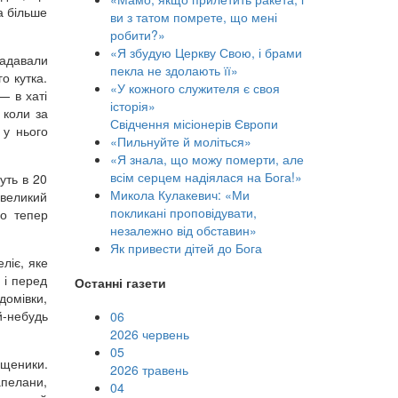
а більше
ви з татом помрете, що мені
робити?»
«Я збудую Церкву Свою, і брами
Надавали
пекла не здолають її»
о кутка.
«У кожного служителя є своя
— в хаті
історія»
 коли за
Свідчення місіонерів Європи
 у нього
«Пильнуйте й моліться»
«Я знала, що можу померти, але
всім серцем надіялася на Бога!»
уть в 20
Микола Кулакевич: «Ми
 великий
покликані проповідувати,
го тепер
незалежно від обставин»
Як привести дітей до Бога
ліє, яке
 і перед
Останні газети
домівки,
й-небудь
06
2026 червень
05
ященики.
2026 травень
апелани,
04