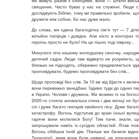
які живуть разом з хлопцями, вони — штатні війсь
священик. Часто буває у нас на служінні. Люди ст
досліджують Біблію, тому ви правильно зробили, що
дружити між собою. Бо нас дуже мало.
До слова, ми єдина багатодітна сім’я тут — 7 діт
мільйон папірців і довідок. Але ніхто в конторах 
героїнь просто не було! На це пішло тоді півроку...
Минулого літа нашому молодшому синочку, народжен
дитячий садок. Люди там відверто не розуміють, щ
близько не підходять, обережно придивляються зда
проповідувати, будемо проповідувати без слів...
Щодо проповіді без слів. За 10 км від Щастя є велич
вони переважно занедбані. Їздимо туди до одних пер
в Україні. Чоловік і дружина. Ми возимо їх на богос
2020-го стояла аномальна спека і два місяці не було
сіл і дуже багато гектарів хвойного лісу. Дуже бага
катастрофу. Вогонь підступав до краю їхньої вулиці
гаряче вони молилися Богу! Тим паче, знали, що
запрошували навіть із сусідніх областей. Літав по
Вогонь обійшов їхній дім. Пізніше ми бачили відео
Технології, яким вони були навчені, не працювали.