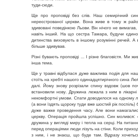
туди-сюди.
Ще про проповіді без слів. Наш семирічний син 
нереєстрованої церкви. Вона живе в тому ж райо
здивовані поведінкою Льови. Він нічого не вимагав,
навіть інший. На що сестра Тамара, будучи єдиною
дитинства виховують в іншому розумінні речей. А 
більше здивував.
Різні бувають проповіді ... І різне благовістя. Ми 
інша тема.
Ще у травні відбулася дуже важлива подія для наш
стоїть на хребті нашого одинадцятирічного сина Лю
далі. Йому знову розрізали спину вздовж (шов поч
встановили нову. Дружина лежала з ним в лікарні 
некомфортні умови. Спати доводилося на одному ліжк
(а вони їздять щороку туди вже шостий рік поспіль) 
дуже важке проведення часу. Але вони намагалис
церкву. Операція пройшла успішно. Син молився: «Г
дружина у вигляді миру і тепла на серці. На питанн
перед операціями люди лізуть на стіни. Коли приход
з ним, і не знаєш, що буде там. Відразу хочетьс