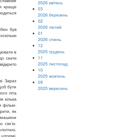
ославний
2026 квітень
ки краще
03
водиться
2026 березень
02
2026 лютий
ібен був
01
оскільки
2026 січень
12
2025 грудень
цювати в
11
до секти
2025 листопад
відкрито
10
2025 жовтень
і. Зараз
09
щоб бути
2025 вересень
ого літа
и кілька
и фільм-
рити, як
і машини
ю сім’ю.
логічно.
 штормі,