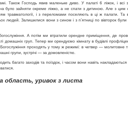
амі. Також Господь явив маленьке диво. У палаті 6 ліжок, і всі 
на було зайняти окреме ліжко, а не спати з дитиною. Але з цим 
нням травматології, і з переломами поселяють в ці ж палати. Та 
ьох людей. Залишилися вони з сином і з п’ятниці по вівторок були 
богослужіння. А потім ми втратили орендне приміщення, де про
ті домашніх груп. Тепер ми орендуємо кімнату в будівлі профліц
в. Богослужіння проходять у тому ж режимі: в четвер — молитовне т
машні групи, зустрічі — за домовленістю.
ходить багато заходів та поїздок, і часом вони навіть накладаються
ватися.
а область, уривок з листа