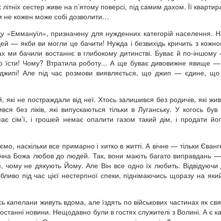
літніх сестер живе на п’ятому поверсі, під самим дахом. Її квартир
и не кожен може собі дозволити…
у «Еммануїл», призначену для нужденних категорій населення. 
й — якби ви могли це бачити! Нужда і безвихідь кричить з кожног
нах ми бачили востаннє в глибокому дитинстві. Буває й по-іншому 
го їсти! Чому? Втратила роботу... А ще буває дивовижне явище —
джипі! Але під час розмови виявляється, що джип — єдине, що
, які не постраждали від неї. Хтось залишився без родичів, які жив
я без ліків, які випускаються тільки в Луганську. У когось був
ає сім’ї, і грошей немає опалити газом такий дім, і продати йо
о, наскільки все примарно і хитко в житті. А вічне — тільки Єванге
ічна Божа любов до людей. Так, вони мають багато виправдань —
, чому не дякують Йому. Але Він все одно їх любить. Відвідуючи 
бливо під час цієї нестерпної спеки, піднімаючись щоразу на яки
ь капелани живуть вдома, але їздять по військових частинах як св
 останні новини. Нещодавно були в гостях служителі з Волині. А є к