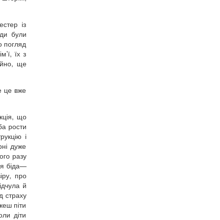
естер із
юди були
о погляд
’ї, їх з
айно, ще
е це вже
кція, що
ба рости
рукцію і
рні дуже
ого разу
оя біда—
іру, про
ідчула й
д страху
жеш піти
оли діти