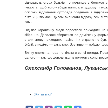
відчувають страх батьків, то починають боятися с
чекають, щоб кого-небудь виписали додому, і мож
оскільки відділення ортопедії поєднане з відділе
п’ятниць якимось дивом виписали відразу всіх п’ят
самі.
Під час карантину люди перестали приходити на 
зібрання. Довелося збиратися по домівках у форма
стали знову приходити, навіть ті, хто давно не бу
Біблії, в неділю — загальне. Все інше — поїздки, до
Влітку спекотна пора не тільки в сенсі погоди. Про
одного — так, що доводиться в прямому сенсі розри
Олександр Голованов, Луганськ
Життя місії