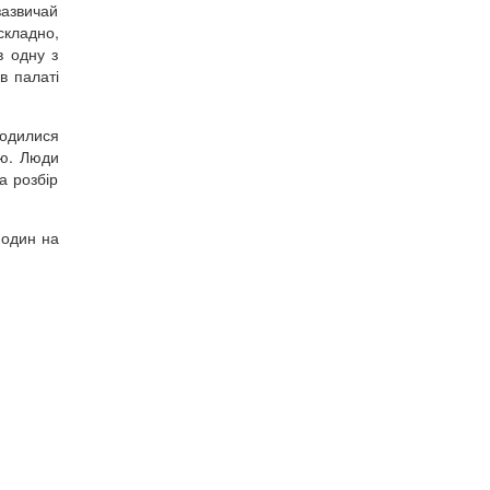
зазвичай
складно,
в одну з
в палаті
водилися
ею. Люди
а розбір
 один на