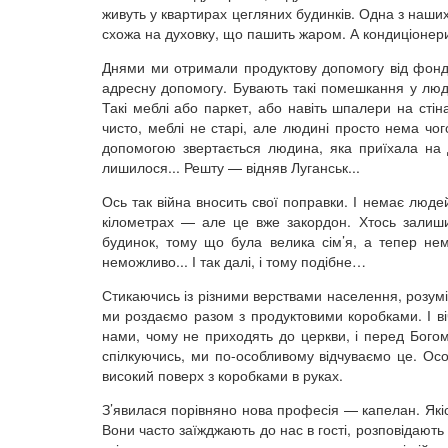
живуть у квартирах цегляних будинків. Одна з наших 
схожа на духовку, що пашить жаром. А кондиціонер
Днями ми отримали продуктову допомогу від фонд
адресну допомогу. Бувають такі помешкання у люде
Такі меблі або паркет, або навіть шпалери на сті
чисто, меблі не старі, але людині просто нема чо
допомогою звертається людина, яка приїхала на 
лишилося... Решту — відняв Луганськ...
Ось так війна вносить свої поправки. І немає людей
кілометрах — але це вже закордон. Хтось залишивс
будинок, тому що була велика сім’я, а тепер нем
неможливо... І так далі, і тому подібне…
Стикаючись із різними верствами населення, розумієм
ми роздаємо разом з продуктовими коробками. І в
нами, чому не приходять до церкви, і перед Богом
спілкуючись, ми по-особливому відчуваємо це. Осо
високий поверх з коробками в руках.
З’явилася порівняно нова професія — капелан. Якіс
Вони часто заїжджають до нас в гості, розповідають