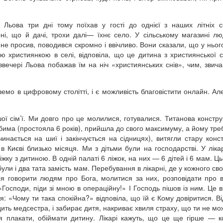
Льова три дні тому поїхав у гості до однієї з наших літніх с
ні, що й дачі, трохи далі— їхнє село. У сільському магазині л
 не просив, поводився скромно і ввічливо. Вони сказали, що у ньог
 християнкою в селі, відповіла, що це дитина з християнської сім
ввечері Льова побажав їм на ніч «християнських снів», чим, звич
живемо в цифровому столітті, і є можливість благовістити онлайн. Ал
ої сім’ї. Ми довго про це молилися, готувалися. Титанова констру
бима (простояла 6 років), прийшла до свого максимуму, а йому тре
инається на шиї і закінчується на сідницях), витягли стару конст
в Києві близько місяця. Ми з дітьми були на господарстві. У ліка
у з дитиною. В одній палаті 6 ліжок, на них — 6 дітей і 6 мам. Ць
були і два тата замість мам. Перебування в лікарні, де у кожного св
я говорити людям про Бога, молитися за них, розповідати про в
осподи, піди зі мною в операційну!» І Господь пішов із ним. Це в
я: «Чому ти така спокійна?» відповіла, що їй є Кому довіритися. Ві
ить медсестра, і забирає дитя, накриває хвиля страху, що ти не мо
я плакати, обіймати дитину. Лікарі кажуть, що це ще гірше — к