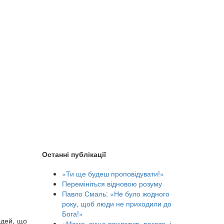
Останні публікації
«Ти ще будеш проповідувати!»
Перемініться відновою розуму
Павло Смаль: «Не було жодного
року, щоб люди не приходили до
Бога!»
юдей, що
«Мамо, якщо прилетить ракета, і