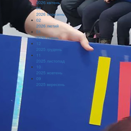
2026 квітень
03
2026 березень
02
2026 лютий
01
2026 січень
12
2025 грудень
11
2025 листопад
10
2025 жовтень
09
2025 вересень