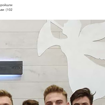
 пройшли
ьви (102