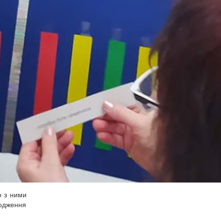
о з ними
родження