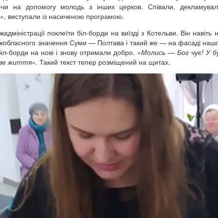
и на допомогу молодь з інших церков. Співали, декламували
ів», виступали із насиченою програмою.
міністрації поклеїти біл-борди на виїзді з Котельви. Він навіть н
міжобласного значення Суми — Полтава і такий же — на фасаді наш
іл-борди на нові і знову отримали добро.
«Молись — Бог чує! У б
ове життя».
Такий текст тепер розміщений на щитах.