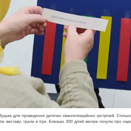
Луцька для проведення дитячих євангелізаційних зустрічей. Спільн
али виставу, грали в ігри. Близько 300 дітей вкотре почули про на