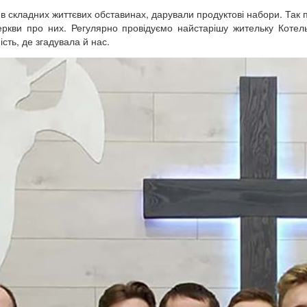
я в складних життєвих обставинах, дарували продуктові набори. Так
еркви про них. Регулярно провідуємо найстарішу жительку Котел
ість, де згадувала й нас.