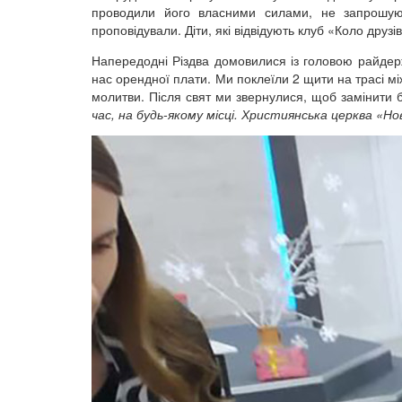
проводили його власними силами, не запрошуюч
проповідували. Діти, які відвідують клуб «Коло друз
Напередодні Різдва домовилися із головою райдержад
нас орендної плати. Ми поклеїли 2 щити на трасі 
молитви. Після свят ми звернулися, щоб замінити б
час, на будь-якому місці. Християнська церква «Н