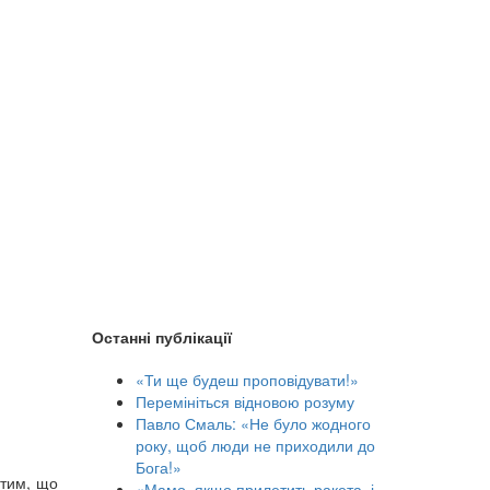
Останні публікації
«Ти ще будеш проповідувати!»
Перемініться відновою розуму
Павло Смаль: «Не було жодного
року, щоб люди не приходили до
Бога!»
 тим, що
«Мамо, якщо прилетить ракета, і