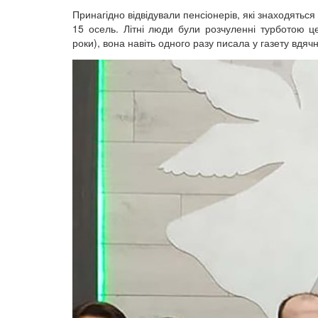
Принагідно відвідували пенсіонерів, які знаходятьс
15 осель. Літні люди були розчуленні турботою ц
роки), вона навіть одного разу писала у газету вдячн