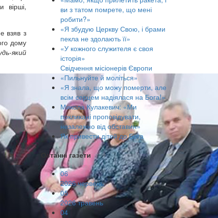
 вірші,
ви з татом помрете, що мені
робити?»
«Я збудую Церкву Свою, і брами
е взяв з
пекла не здолають її»
ого дому
«У кожного служителя є своя
удь-який
історія»
Свідчення місіонерів Європи
«Пильнуйте й моліться»
«Я знала, що можу померти, але
всім серцем надіялася на Бога!»
Микола Кулакевич: «Ми
покликані проповідувати,
незалежно від обставин»
Як привести дітей до Бога
Останні газети
06
2026 червень
05
2026 травень
04