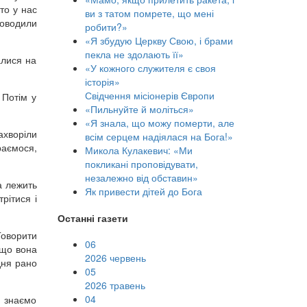
то у нас
ви з татом помрете, що мені
роводили
робити?»
«Я збудую Церкву Свою, і брами
пекла не здолають її»
алися на
«У кожного служителя є своя
історія»
Свідчення місіонерів Європи
 Потім у
«Пильнуйте й моліться»
«Я знала, що можу померти, але
ахворіли
всім серцем надіялася на Бога!»
раємося,
Микола Кулакевич: «Ми
покликані проповідувати,
незалежно від обставин»
а лежить
Як привести дітей до Бога
рітися і
Останні газети
Говорити
06
 що вона
2026 червень
дня рано
05
2026 травень
04
е знаємо