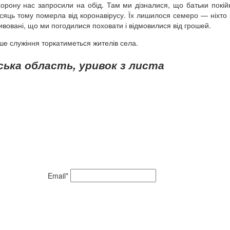
хорону нас запросили на обід. Там ми дізналися, що батьки покій
місяць тому померла від коронавірусу. Їх лишилося семеро — ніхто 
дивовані, що ми погодилися поховати і відмовилися від грошей.
аше служіння торкатиметься жителів села.
ька область, уривок з листа
Email*