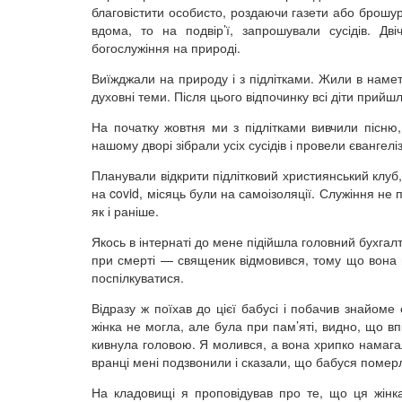
благовістити особисто, роздаючи газети або брошу
вдома, то на подвір’ї, запрошували сусідів. Д
богослужіння на природі.
Виїжджали на природу і з підлітками. Жили в намет
духовні теми. Після цього відпочинку всі діти прийш
На початку жовтня ми з підлітками вивчили пісню,
нашому дворі зібрали усіх сусідів і провели євангелі
Планували відкрити підлітковий християнський клуб
на covid, місяць були на самоізоляції. Служіння н
як і раніше.
Якось в інтернаті до мене підійшла головний бухгал
при смерті — священик відмовився, тому що вона н
поспілкуватися.
Відразу ж поїхав до цієї бабусі і побачив знайом
жінка не могла, але була при пам’яті, видно, що 
кивнула головою. Я молився, а вона хрипко намага
вранці мені подзвонили і сказали, що бабуся померл
На кладовищі я проповідував про те, що ця жінк