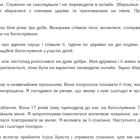
ри. Служіння не скасовували і не переводили в онлайн. Збиралися 
вічі збиралися з членами церкви та прихожанами на пікнік. П
ах біля річки три доби. Вечорами співали пісні, молилися, спілкув
ли на богослужіння.
 про вдячне серце і співали її, їздячи по церквах на дні подяки.
заційне богослужіння з участю дітей.
, але листопад розпочався не дуже добре. Моя дружина і її мама з
е припинялося, поки були на карантині проводили онлайн. Зараз зби
тер із незвичайним проханням. Вона попросила поховати її тітку, як
ехрещена. Я погодився за умови, що зможу з нею сьогодні ж зуст
е обличчя. Вона 17 років тому приходила до нас на богослужіння. 
впізнала мене. Я запропонував помолитися молитвою покаяння, на
лася повторювати за мною. Я молився за її спасіння. Наступного 
а і сьогодні похорон.
а встигла прийняти Ісуса Христа і отримати спасіння, але ми н