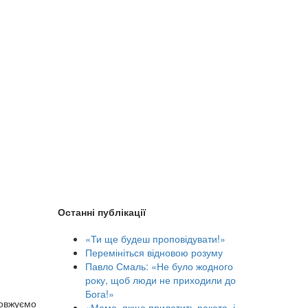
Останні публікації
«Ти ще будеш проповідувати!»
Перемініться відновою розуму
Павло Смаль: «Не було жодного
року, щоб люди не приходили до
Бога!»
довжуємо
«Мамо, якщо прилетить ракета, і