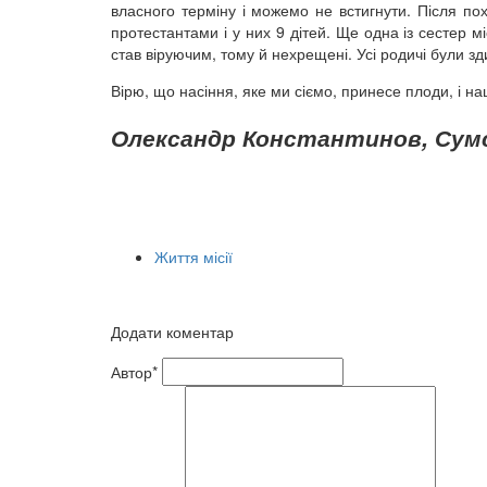
власного терміну і можемо не встигнути. Після по
протестантами і у них 9 дітей. Ще одна із сестер 
став віруючим, тому й нехрещені. Усі родичі були з
Вірю, що насіння, яке ми сіємо, принесе плоди, і н
Олександр Константинов, Сумс
Життя місії
Додати коментар
Автор*