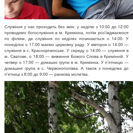
Служіння у нас проходить без змін: у неділю з 10:00 до 12:00
проводимо богослужіння в м. Кремінна, потім роз'їжджаємося
по філіям, де служіння по неділях починаються о 14:00. У
понеділок о 17:00 маємо церковну раду. У вівторок о 14:00 —
служіння в с. Красноріченське. У середу о 14:00 — служіння в
м. Сватове, о 18:00 — вивчення Божого Слова в Кремінній. У
четвер о 17:00 — домашні групи в м. Кремінна. У п’ятницю —
домашня група в с. Червонопопівка. А також з понеділка до
п'ятниці з 8:00 до 9:00 — ранкова молитва.