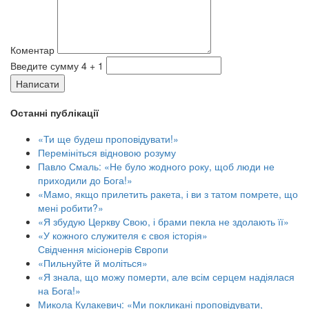
Коментар
Введите сумму 4 + 1
Написати
Останні публікації
«Ти ще будеш проповідувати!»
Перемініться відновою розуму
Павло Смаль: «Не було жодного року, щоб люди не
приходили до Бога!»
«Мамо, якщо прилетить ракета, і ви з татом помрете, що
мені робити?»
«Я збудую Церкву Свою, і брами пекла не здолають її»
«У кожного служителя є своя історія»
Свідчення місіонерів Європи
«Пильнуйте й моліться»
«Я знала, що можу померти, але всім серцем надіялася
на Бога!»
Микола Кулакевич: «Ми покликані проповідувати,