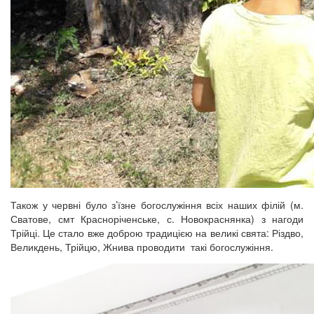
Також у червні було з’їзне богослужіння всіх наших філій (м.
Сватове, смт Красноріченське, с. Новокраснянка) з нагоди
Трійці. Це стало вже доброю традицією на великі свята: Різдво,
Великдень, Трійцю, Жнива проводити такі богослужіння.