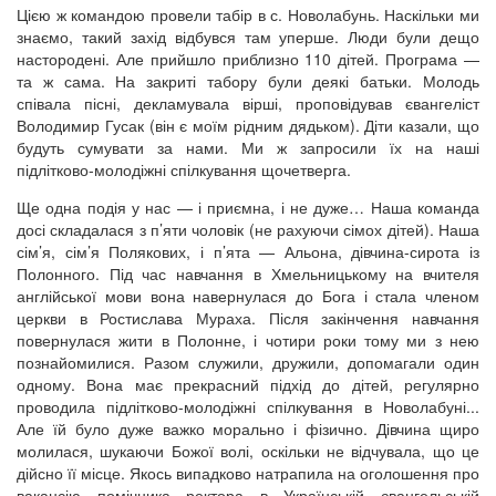
Цією ж командою провели табір в с. Новолабунь. Наскільки ми
знаємо, такий захід відбувся там уперше. Люди були дещо
настородені. Але прийшло приблизно 110 дітей. Програма —
та ж сама. На закриті табору були деякі батьки. Молодь
співала пісні, декламувала вірші, проповідував євангеліст
Володимир Гусак (він є моїм рідним дядьком). Діти казали, що
будуть сумувати за нами. Ми ж запросили їх на наші
підлітково-молодіжні спілкування щочетверга.
Ще одна подія у нас — і приємна, і не дуже… Наша команда
досі складалася з п’яти чоловік (не рахуючи сімох дітей). Наша
сім’я, сім’я Полякових, і п’ята — Альона, дівчина-сирота із
Полонного. Під час навчання в Хмельницькому на вчителя
англійської мови вона навернулася до Бога і стала членом
церкви в Ростислава Мураха. Після закінчення навчання
повернулася жити в Полонне, і чотири роки тому ми з нею
познайомилися. Разом служили, дружили, допомагали один
одному. Вона має прекрасний підхід до дітей, регулярно
проводила підлітково-молодіжні спілкування в Новолабуні...
Але їй було дуже важко морально і фізично. Дівчина щиро
молилася, шукаючи Божої волі, оскільки не відчувала, що це
дійсно її місце. Якось випадково натрапила на оголошення про
вакансію помічника ректора в Українській євангельській