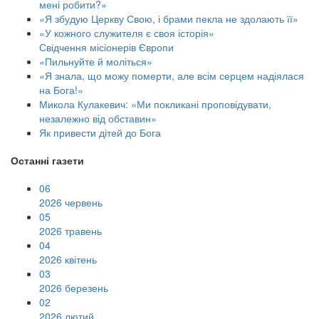
мені робити?»
«Я збудую Церкву Свою, і брами пекла не здолають її»
«У кожного служителя є своя історія»
Свідчення місіонерів Європи
«Пильнуйте й моліться»
«Я знала, що можу померти, але всім серцем надіялася
на Бога!»
Микола Кулакевич: «Ми покликані проповідувати,
незалежно від обставин»
Як привести дітей до Бога
Останні газети
06
2026 червень
05
2026 травень
04
2026 квітень
03
2026 березень
02
2026 лютий