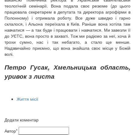
теологічній семінарії. Вона подала своє резюме (до цього
працювала секретарем в депутата та директора агрофірми в
Полонному) і отримала роботу. Все дуже швидко і гарно
склалося, і Альона переїхала в Київ. Раніше вона хотіла там
навчатися — а так буде і працювати і навчатися. Ми завезли її
до УЄТС, вона просто в захваті. Тож ми радіємо за неї, хоча й
трохи сумно, нас і так небагато, а стало ще менше.
Надзвичайно приємно, що вона знайшла своє місце у Божій
волі.
Петро Гусак, Хмельницька область,
уривок з листа
Життя місії
Додати коментар
Автор*