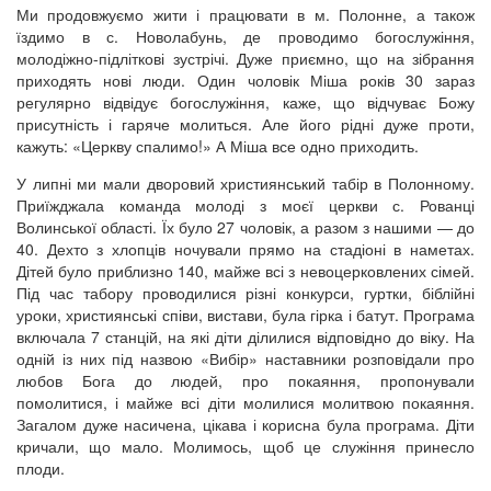
Ми продовжуємо жити і працювати в м. Полонне, а також
їздимо в с. Новолабунь, де проводимо богослужіння,
молодіжно-підліткові зустрічі. Дуже приємно, що на зібрання
приходять нові люди. Один чоловік Міша років 30 зараз
регулярно відвідує богослужіння, каже, що відчуває Божу
присутність і гаряче молиться. Але його рідні дуже проти,
кажуть: «Церкву спалимо!» А Міша все одно приходить.
У липні ми мали дворовий християнський табір в Полонному.
Приїжджала команда молоді з моєї церкви с. Рованці
Волинської області. Їх було 27 чоловік, а разом з нашими — до
40. Дехто з хлопців ночували прямо на стадіоні в наметах.
Дітей було приблизно 140, майже всі з невоцерковлених сімей.
Під час табору проводилися різні конкурси, гуртки, біблійні
уроки, християнські співи, вистави, була гірка і батут. Програма
включала 7 станцій, на які діти ділилися відповідно до віку. На
одній із них під назвою «Вибір» наставники розповідали про
любов Бога до людей, про покаяння, пропонували
помолитися, і майже всі діти молилися молитвою покаяння.
Загалом дуже насичена, цікава і корисна була програма. Діти
кричали, що мало. Молимось, щоб це служіння принесло
плоди.