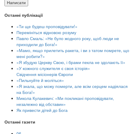
Написати
Останні публікації
«Ти ще будеш проповідувати!»
Перемініться відновою розуму
Павло Смаль: «Не було жодного року, щоб люди не
приходили до Бога!»
«Мамо, якщо прилетить ракета, і ви з татом помрете, що
мені робити?»
«Я збудую Церкву Свою, і брами пекла не здолають її»
«У кожного служителя є своя історія»
Свідчення місіонерів Європи
«Пильнуйте й моліться»
«Я знала, що можу померти, але всім серцем надіялася
на Бога!»
Микола Кулакевич: «Ми покликані проповідувати,
незалежно від обставин»
Як привести дітей до Бога
Останні газети
06