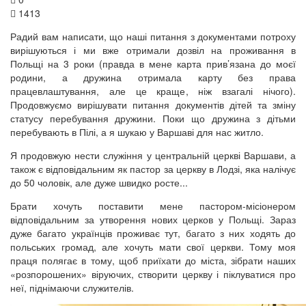
1413
Радий вам написати, що наші питання з документами потроху
вирішуються і ми вже отримали дозвіл на проживання в
Польщі на 3 роки (правда в мене карта прив’язана до моєї
родини, а дружина отримала карту без права
працевлаштування, але це краще, ніж взагалі нічого).
Продовжуємо вирішувати питання документів дітей та зміну
статусу перебування дружини. Поки що дружина з дітьми
перебувають в Пілі, а я шукаю у Варшаві для нас житло.
Я продовжую нести служіння у центральній церкві Варшави, а
також є відповідальним як пастор за церкву в Лодзі, яка налічує
до 50 чоловік, але дуже швидко росте...
Брати хочуть поставити мене пастором-місіонером
відповідальним за утворення нових церков у Польщі. Зараз
дуже багато українців проживає тут, багато з них ходять до
польських громад, але хочуть мати свої церкви. Тому моя
праця полягає в тому, щоб приїхати до міста, зібрати наших
«розпорошених» віруючих, створити церкву і піклуватися про
неї, піднімаючи служителів.