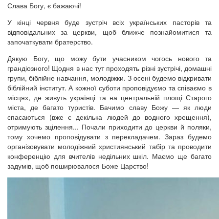
Слава Богу, є бажаючі!
У кінці червня буде зустріч всіх українських пасторів та
відповідальних за церкви, щоб ближче познайомитися та
започаткувати братерство.
Дякую Богу, що можу бути учасником чогось нового та
грандіозного! Щодня в нас тут проходять різні зустрічі, домашні
групи, біблійне навчання, молодіжки. З осені будемо відкривати
біблійний інститут. А кожної суботи проповідуємо та співаємо в
місцях, де живуть українці та на центральній площі Старого
міста, де багато туристів. Бачимо славу Божу — як люди
спасаються (вже є декілька людей до водного хрещення),
отримують зцілення... Почали приходити до церкви й поляки,
тому хочемо проповідувати з перекладачем. Зараз будемо
організовувати молодіжний християнський табір та проводити
конференцію для вчителів недільних шкіл. Маємо ще багато
задумів, щоб поширювалося Боже Царство!