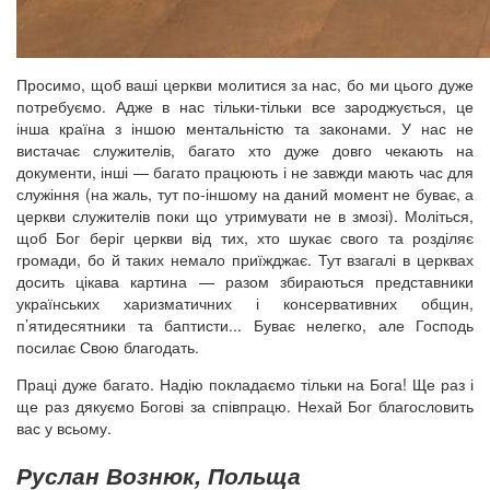
Просимо, щоб ваші церкви молитися за нас, бо ми цього дуже
потребуємо. Адже в нас тільки-тільки все зароджується, це
інша країна з іншою ментальністю та законами. У нас не
вистачає служителів, багато хто дуже довго чекають на
документи, інші — багато працюють і не завжди мають час для
служіння (на жаль, тут по-іншому на даний момент не буває, а
церкви служителів поки що утримувати не в змозі). Моліться,
щоб Бог беріг церкви від тих, хто шукає свого та розділяє
громади, бо й таких немало приїжджає. Тут взагалі в церквах
досить цікава картина — разом збираються представники
українських харизматичних і консервативних общин,
п’ятидесятники та баптисти... Буває нелегко, але Господь
посилає Свою благодать.
Праці дуже багато. Надію покладаємо тільки на Бога! Ще раз і
ще раз дякуємо Богові за співпрацю. Нехай Бог благословить
вас у всьому.
Руслан Вознюк, Польща