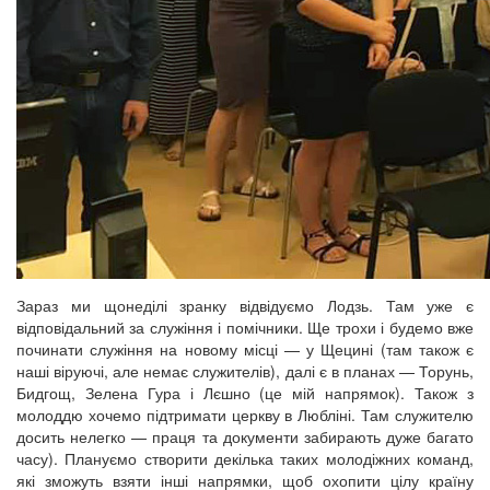
Зараз ми щонеділі зранку відвідуємо Лодзь. Там уже є
відповідальний за служіння і помічники. Ще трохи і будемо вже
починати служіння на новому місці — у Щецині (там також є
наші віруючі, але немає служителів), далі є в планах — Торунь,
Бидгощ, Зелена Гура і Лєшно (це мій напрямок). Також з
молоддю хочемо підтримати церкву в Любліні. Там служителю
досить нелегко — праця та документи забирають дуже багато
часу). Плануємо створити декілька таких молодіжних команд,
які зможуть взяти інші напрямки, щоб охопити цілу країну