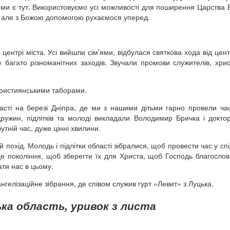
о ми є тут. Використовуємо усі можливості для поширення Царства 
 б, але з Божою допомогою рухаємося уперед.
центрі міста. Усі вийшли сім’ями, відбулася святкова хода від цент
е багато різноманітних заходів. Звучали промови служителів, хрис
 християнськими таборами.
асті на березі Дніпра, де ми з нашими дітьми гарно провели ча
дружин, підлітків та молоді викладали Володимир Бричка і докт
утній час, дуже цінні хвилини.
похід. Молодь і підлітки області зібралися, щоб провести час у спі
е покоління, щоб зберегти їх для Христа, щоб Господь благосло
ти нас в цьому.
нгелізаційне зібрання, де співом служив гурт «Левит» з Луцька.
ка область, уривок з листа