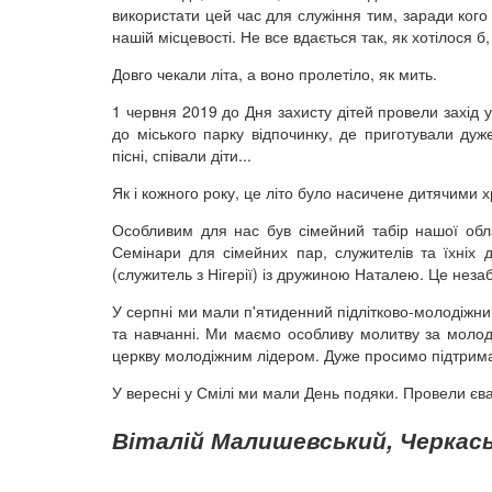
використати цей час для служіння тим, заради ког
нашій місцевості. Не все вдається так, як хотілося
Довго чекали літа, а воно пролетіло, як мить.
1 червня 2019 до Дня захисту дітей провели захід у 
до міського парку відпочинку, де приготували дуж
пісні, співали діти...
Як і кожного року, це літо було насичене дитячими
Особливим для нас був сімейний табір нашої обл
Семінари для сімейних пар, служителів та їхніх 
(служитель з Нігерії) із дружиною Наталею. Це незаб
У серпні ми мали п'ятиденний підлітково-молодіжний 
та навчанні. Ми маємо особливу молитву за молод
церкву молодіжним лідером. Дуже просимо підтрима
У вересні у Смілі ми мали День подяки. Провели єва
Віталій Малишевський, Черкась