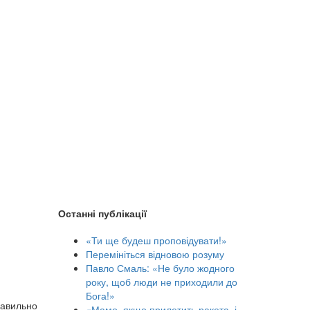
Останні публікації
«Ти ще будеш проповідувати!»
Перемініться відновою розуму
Павло Смаль: «Не було жодного
року, щоб люди не приходили до
Бога!»
равильно
«Мамо, якщо прилетить ракета, і