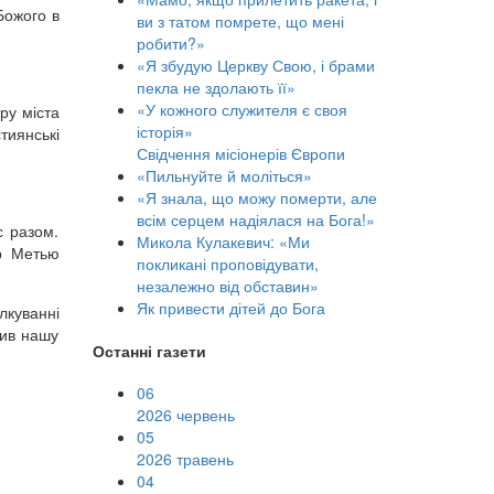
Божого в
ви з татом помрете, що мені
робити?»
«Я збудую Церкву Свою, і брами
пекла не здолають її»
«У кожного служителя є своя
ру міста
історія»
тиянські
Свідчення місіонерів Європи
«Пильнуйте й моліться»
«Я знала, що можу померти, але
всім серцем надіялася на Бога!»
с разом.
Микола Кулакевич: «Ми
ор Метью
покликані проповідувати,
незалежно від обставин»
Як привести дітей до Бога
лкуванні
вив нашу
Останні газети
06
2026 червень
05
2026 травень
04