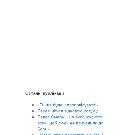
Останні публікації
«Ти ще будеш проповідувати!»
Перемініться відновою розуму
Павло Смаль: «Не було жодного
року, щоб люди не приходили до
Бога!»
«Мамо, якщо прилетить ракета, і