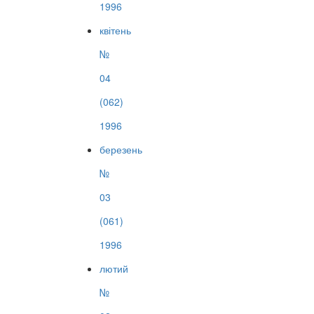
1996
квітень
№
04
(062)
1996
березень
№
03
(061)
1996
лютий
№