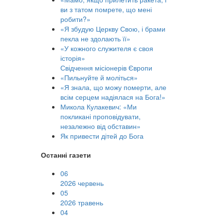
ви з татом помрете, що мені
робити?»
«Я збудую Церкву Свою, і брами
пекла не здолають її»
«У кожного служителя є своя
історія»
Свідчення місіонерів Європи
«Пильнуйте й моліться»
«Я знала, що можу померти, але
всім серцем надіялася на Бога!»
Микола Кулакевич: «Ми
покликані проповідувати,
незалежно від обставин»
Як привести дітей до Бога
Останні газети
06
2026 червень
05
2026 травень
04