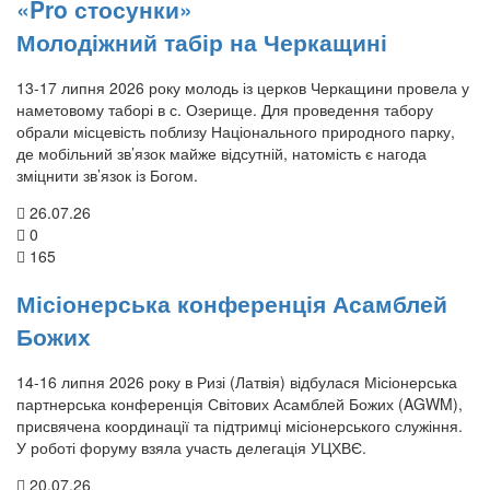
«Pro стосунки»
Молодіжний табір на Черкащині
13-17 липня 2026 року молодь із церков Черкащини провела у
наметовому таборі в с. Озерище. Для проведення табору
обрали місцевість поблизу Національного природного парку,
де мобільний зв’язок майже відсутній, натомість є нагода
зміцнити зв’язок із Богом.
26.07.26
0
165
Місіонерська конференція Асамблей
Божих
14-16 липня 2026 року в Ризі (Латвія) відбулася Місіонерська
партнерська конференція Світових Асамблей Божих (AGWM),
присвячена координації та підтримці місіонерського служіння.
У роботі форуму взяла участь делегація УЦХВЄ.
20.07.26