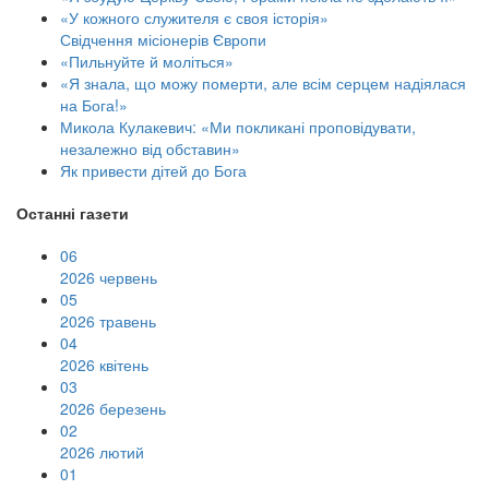
«У кожного служителя є своя історія»
Свідчення місіонерів Європи
«Пильнуйте й моліться»
«Я знала, що можу померти, але всім серцем надіялася
на Бога!»
Микола Кулакевич: «Ми покликані проповідувати,
незалежно від обставин»
Як привести дітей до Бога
Останні газети
06
2026 червень
05
2026 травень
04
2026 квітень
03
2026 березень
02
2026 лютий
01