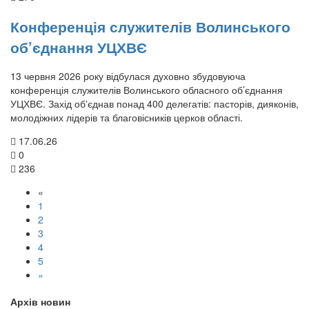
Конференція служителів Волинського
об’єднання УЦХВЄ
13 червня 2026 року відбулася духовно збудовуюча
конференція служителів Волинського обласного об’єднання
УЦХВЄ. Захід обʼєднав понад 400 делегатів: пасторів, дияконів,
молодіжних лідерів та благовісників церков області.
17.06.26
0
236
«
1
2
3
4
5
»
Архів новин