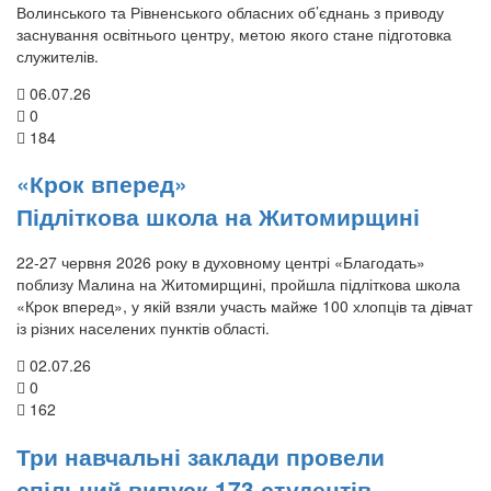
Волинського та Рівненського обласних об’єднань з приводу
заснування освітнього центру, метою якого стане підготовка
служителів.
06.07.26
0
184
«Крок вперед»
Підліткова школа на Житомирщині
22-27 червня 2026 року в духовному центрі «Благодать»
поблизу Малина на Житомирщині, пройшла підліткова школа
«Крок вперед», у якій взяли участь майже 100 хлопців та дівчат
із різних населених пунктів області.
02.07.26
0
162
Три навчальні заклади провели
спільний випуск 173 студентів