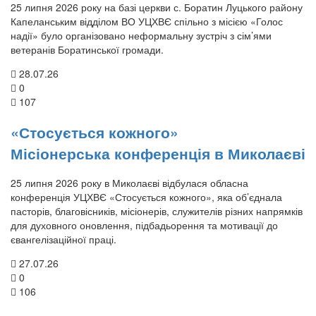
25 липня 2026 року на базі церкви с. Боратин Луцького району
Капеланським відділом ВО УЦХВЄ спільно з місією «Голос
надії» було організовано неформальну зустріч з сім’ями
ветеранів Боратинської громади.
28.07.26
0
107
«Стосується кожного»
Місіонерська конференція в Миколаєві
25 липня 2026 року в Миколаєві відбулася обласна
конференція УЦХВЄ «Стосується кожного», яка об’єднала
пасторів, благовісників, місіонерів, служителів різних напрямків
для духовного оновлення, підбадьорення та мотивації до
євангелізаційної праці.
27.07.26
0
106