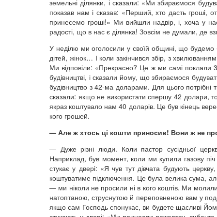
земельні ділянки, і сказали: «Ми збираємося буду
показав нам і сказав: «Перший, хто дасть гроші, 
принесемо гроші!» Ми вийшли надвір, і, хоча у на
радості, що в нас є ділянка! Зовсім не думали, де в
У неділю ми оголосили у своїй общині, що будемо б
дітей, жінок… І коли закінчився збір, з хвилювання
Ми відповіли: «Прекрасно? Це ж ми самі поклали 35
будівництві, і сказали йому, що збираємося будува
будівництво з 42-ма доларами. Для цього потрібні ти
сказали: якщо не використати спершу 42 долари, то
якраз коштувало нам 40 доларів. Це був кінець вере
кого грошей.
— Але ж хтось ці кошти приносив! Вони ж не пр
— Дуже різні люди. Коли пастор сусідньої церк
Наприклад, був момент, коли ми купили газову піч
стукає у двері: «Я чув тут дівчата будують церкву
коштуватиме підключення. Це була велика сума, але 
— ми ніколи не просили ні в кого коштів. Ми молил
натоптаною, струснутою й переповненою вам у подол
якщо сам Господь спонукає, ви будете щасливі Йом
стукають у двері: «Ми принесли пожертву, вибачте, 