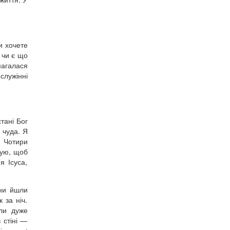
и хочете
, чи є що
магалася
служінні
тані Бог
 чуда. Я
. Чотири
зую, щоб
я Ісуса,
они йшли
 за ніч.
лли дуже
 стіні —