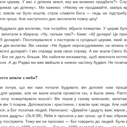
вати церкву. У вас є ділянка землі, яку ми можемо придбати?» Сл
отримає цю ділянку». Ми кажемо: «Нікому не продавайте, завтра в
с зовсім не було коштів, стали славити Бога — ледь не підстрибу
зяти гроші. Але наступного дня заплатили повну ціну!
удувати дім молитви, тож потрібно зібрати пожертви. У церкві бул
м запитали в збирача: «Ну, скільки там?» Каже: «42 долари! Це пре
 доларів!» Поспілкувалися з пастором із сусідньої церкви, який з
ти дім молитви. Він сказав: «Не будьте нерозсудливими, не можна 
сячі доларів!» І він справді знав свою справу. А ми знали Свого Бо
 Бог не дасть більше. Ми найняли екскаватор, щоб викопати котлов
сня. А до Різдва ми вже ввійшли в нижню частину будівлі. Не позича
осто впали з неба?
ви почув, що ми таки почали будувати, він допоміг нам праці
 для церкви, але не мали коштів провести газ, а йшла зима. Рапт
, хочу пожертвувати кошти!» Він пішов у газову компанію, запитав,
він її покрив. Допомагали і християни, і зовсім чужі люди. Але на
ися, а Бог посилав людей. Написано: «Давайте і дадуть вам; мірою
ок дадуть» (Лк.6:38). Якби я просила у вас гроші, це б вас образи
у послужити. Тому ми не просимо — Бог говорить до людей. Були 
але тільки 1000 доларів». «Тільки» 1000 доларів! І так — усе моє 