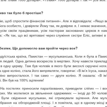
ливо так було б простіше?
ію, щоб спростити фінансові питання». Але я відповідала: «Якщо в
 Бога особисто, і довіряли Йому так, як довіряю я. І немає значення
І усім своїм працівникам, усім пасторам заснованих церков я на
«Як так, що всі врятовані через служіння сестри Еліс, активні в 
ебезпек. Що допомогло вам пройти через все?
індуїстська країна, Пакистан — мусульманська. Коли я була в Пакис
я людей. Одна дитина воскресла із мертвих. Хочу навести приклад
в одну церкву. Там був чоловік в якого були висохлі скручені ноги
а одне коліно, стала його випрямляти, говорячи: «В ім’я Ісуса, нака
іно випросталося. І так само — друге коліно. Я сказала: «В ім’
ті. Він був на 100% зціленим!
На постелях приносили паралізованих, приводили сліпих — і в
рих. Ми молилися за звільнення одержимих — іноді до 50 чоловік
 Були свідчення мусульман, які отримували зцілення. Але му
ібрання на обгородженій площі. І я помітила, що в одному місці в