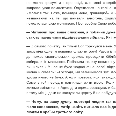
не могла зрозуміти з проповіді, але мені сподоб
запропонував помолитися. Опустилися на коліна, я
«Молися так: Боже, помилуй мене, грішницю!» Я 
незважаючи на те, що вживали алкоголь, ходи
помолилася цією молитвою. І Бог зробив Свою робо
— Читаючи про ваше служіння, я побачив дуже 
стають пасивними відвідувачами зібрань. Як і 
— З самого початку, як тільки Бог торкнувся мене. У
зрозуміла одне: я повинна служити Богу! Разом із п
де немає євангельських церков, проводити біблій
забирали їх машиною. Побачили велику позитивну р
лишилися!» У нас не було жодної фінансової підтр
коліна й сказали: «Господи, ми залишимося тут. Ал
вдома нічого не було. А коли поверталися, знаход
Саме в той період я навчилася жити вірою. Коли д
хочемо змінитися!» Адже діти вдома розказували ба
в тому місці, доки не заснували церкву й не побуду
— Чому, на вашу думку, сьогодні людям так 
після навернення, матір навіть вигнала вас із 
людям в країни третього світу.