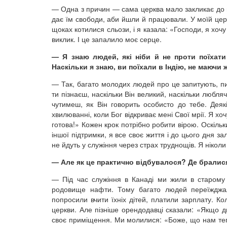
— Одна з причин — сама церква мало закликає до 
дає їм свободи, аби йшли й працювали. У моїй церк
щоках котилися сльози, і я казала: «Господи, я хоч
виклик. І це запалило моє серце.
— Я знаю людей, які ніби й не проти поїхати
Наскільки я знаю, ви поїхали в Індію, не маючи
— Так, багато молодих людей про це запитують, пи
ти пізнаєш, наскільки Він великий, наскільки любл
чутимеш, як Він говорить особисто до тебе. Деякі
хвилюванні, коли Бог відкриває мені Свої мрії. Я хо
готова!» Кожен крок потрібно робити вірою. Оскіль
іншої підтримки, я все своє життя і до цього дня зал
не йдуть у служіння через страх труднощів. Я ніколи
— Але як це практично відбувалося? Де бралис
— Під час служіння в Канаді ми жили в старому 
родовище нафти. Тому багато людей переїжджал
попросили вчити їхніх дітей, платили зарплату. 
церкви. Але пізніше орендодавці сказали: «Якщо дв
своє приміщення. Ми молилися: «Боже, що нам тепе