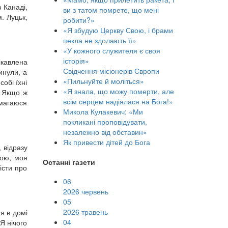
 Канаді,
ви з татом помрете, що мені
. Луцьк,
робити?»
«Я збудую Церкву Свою, і брами
пекла не здолають її»
«У кожного служителя є своя
історія»
ікавлена
Свідчення місіонерів Європи
инули, а
«Пильнуйте й моліться»
обі їхні
«Я знала, що можу померти, але
» Якщо ж
всім серцем надіялася на Бога!»
амагаюся
Микола Кулакевич: «Ми
покликані проповідувати,
незалежно від обставин»
Як привести дітей до Бога
, відразу
кою, моя
Останні газети
істи про
06
2026 червень
05
2026 травень
я в домі
04
Я нічого