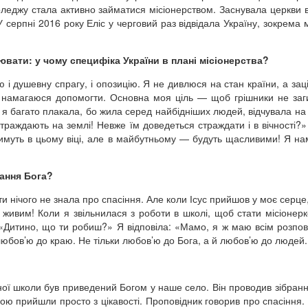
коледжу стала активно займатися місіонерством. Заснувала церкви в
 серпні 2016 року Еліс у черговий раз відвідала Україну, зокрема м
ювати: у чому специфіка України в плані місіонерства?
і душевну спрагу, і опозицію. Я не дивлюся на стан країни, а зац
, намагаюся допомогти. Основна моя ціль — щоб грішники не заг
 я багато плакала, бо жила серед найбідніших людей, відчувала на с
страждають на землі! Невже їм доведеться страждати і в вічності?
имуть в цьому віці, але в майбутньому — будуть щасливими! Я н
ання Бога?
оти нічого не знала про спасіння. Але коли Ісус прийшов у моє серце
 живим! Коли я звільнилася з роботи в школі, щоб стати місіонер
«Дитино, що ти робиш?» Я відповіла: «Мамо, я ж маю всім розпов
юбов’ю до краю. Не тільки любов’ю до Бога, а й любов’ю до людей.
йної школи був приведений Богом у наше село. Він проводив зібранн
ою прийшли просто з цікавості. Проповідник говорив про спасіння. 