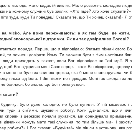
цього молодь, мало кидає їй виклик. Мало дозволяє молодим люд
ві на кожному служінні був заклик: «Хто піде? Хто хоче служити?»
у піти туди, куди Ти поведеш! Сказати те, що Ти хочеш сказати!» Я 
 на місію. Але вони переживають: а як там буде, де жити,
 жодної спонсорської підтримки. Як ви так довірилися Богові?
таються поради. Перше, що я відповідаю: близько пізнай свого Бо
ячий, ти почнеш довіряти Йому. Ти зможеш бути з Ним настільки бли
 люди приходять у захват, коли Бог відповідає на їхні мрії. Я 
чу, щоб Бог відкривав мені Своє серце. І коли Він відкриває, щоразу
ки в мене не було за спиною церкви, яка б мене спонсорувала, чи б
ежу тільки від Бога. І Він ніколи не підводив. Мені так шкода тих л
 не боялася, бо знала, що Бог попіклується.
я кошти?
будинку, було дуже холодно, не було вугілля. У тій місцевості
и туди з сім’ями, шукаючи роботу. Коли дізналися, що я вчит
Коли справи з церквою почали рухатися, ми орендували приміщенн
і дівчинки можуть мати такі служіння, то тим більше ми». І захоті
р робити?» І Бог сказав: «Будуйте!» Ми пішли в установу, яка ро