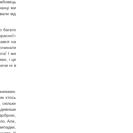
ужбовець
ранці ми
вали від
о багато
красно!»
нався на
починати
га! І ми
ан, і це
ючи ні в
вниками.
ом хтось
 скільки
йдивніше
 доброю,
ло. Але,
випадки,
життя. У