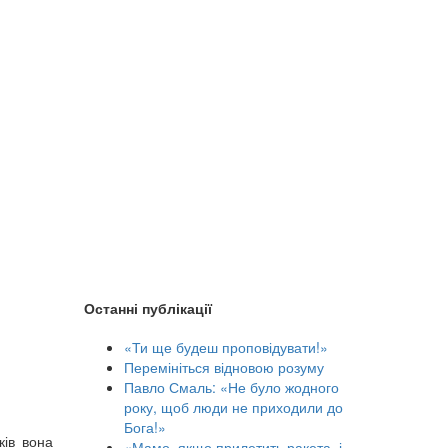
Останні публікації
«Ти ще будеш проповідувати!»
Перемініться відновою розуму
Павло Смаль: «Не було жодного
року, щоб люди не приходили до
Бога!»
ків вона
«Мамо, якщо прилетить ракета, і