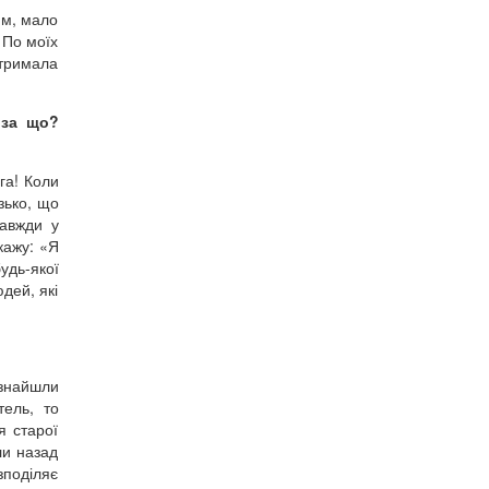
ям, мало
 По моїх
отримала
 за що?
га! Коли
зько, що
завжди у
 кажу: «Я
удь-якої
юдей, які
 знайшли
ель, то
я старої
ли назад
зподіляє