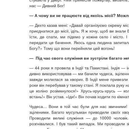
нас — Дивний Бог!
— А чому ви не працюєте від якоїсь місії? Мож
— Дехто казав мені: «Давай організуємо окрему міс
приєднатися до місії, ідіть. Я ж хочу, щоб ви знали
їсти, де спати, ми підемо у кожне село і місто. 
передати це бачення. Якось одна людина запитала: 
Богу?» Тому що вони перейняли цей вогонь!
— Під час свого служіння ви зустріли багато н
— 44 роки я провела в Індії та Пакистані. Індія — 
дивно використовував — ми бачили чудеса, зціленн
завжди молилася за хворих. В Індії мене привезли 
роки він перебував у такому стані. Я поклала руку н
це коліно розімкнулося!» Хрусь-хрусь-хрусь — кол
встань!» Він устав. «Іди!» Він почав ходити по кімна
Чудеса… Вони в той час були для нас звичними! 
зціленими. Багато мусульман приводили своїх хво
Проводили великі служіння — до 10000 чоловік.
розгнівалися. І був такий випадок. Ми проводили з