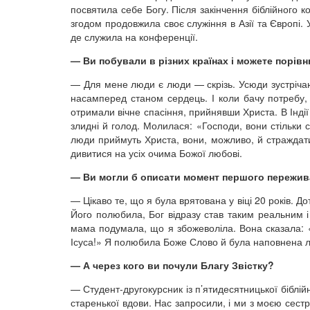
посвятила себе Богу. Після закінчення біблійного 
згодом продовжила своє служіння в Азії та Європі. У
де служила на конференції.
— Ви побували в різних країнах і можете порівн
— Для мене люди є люди — скрізь. Усюди зустрічаю 
насамперед станом сердець. І коли бачу потребу
отримали вічне спасіння, прийнявши Христа. В Індії
злидні й голод. Молилася: «Господи, вони стільки 
люди приймуть Христа, вони, можливо, й страждат
дивитися на усіх очима Божої любові.
— Ви могли б описати момент першого пережив
— Цікаво те, що я була врятована у віці 20 років. Д
Його полюбила, Бог відразу став таким реальним і
мама подумала, що я збожеволіла. Вона сказала: 
Ісуса!» Я полюбила Боже Слово й була наповнена л
— А через кого ви почули Благу Звістку?
— Студент-другокурсник із п’ятидесятницької біблі
старенької вдови. Нас запросили, і ми з моєю сестр