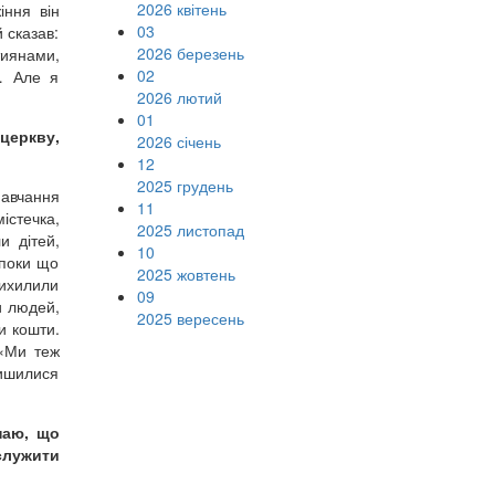
2026 квітень
іння він
03
 сказав:
2026 березень
тиянами,
02
… Але я
2026 лютий
01
церкву,
2026 січень
12
2025 грудень
навчання
11
істечка,
2025 листопад
и дітей,
10
 поки що
2025 жовтень
рихилили
09
и людей,
2025 вересень
и кошти.
 «Ми теж
лишилися
наю, що
 служити