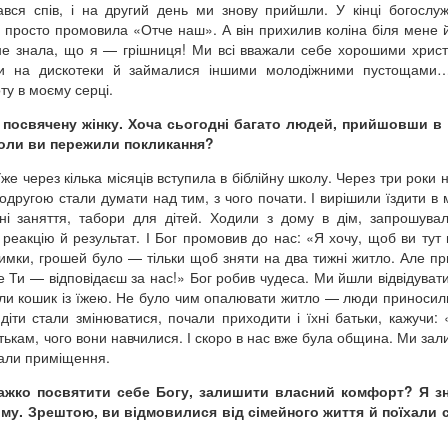
ався спів, і на другий день ми знову прийшли. У кінці богослуж
 просто промовила «Отче наш». А він прихилив коліна біля мене й
не знала, що я — грішниця! Ми всі вважали себе хорошими хрис
ли на дискотеки й займалися іншими молодіжними пустощами
ту в моєму серці.
посвячену жінку. Хоча сьогодні багато людей, прийшовши в 
коли ви пережили покликання?
же через кілька місяців вступила в біблійну школу. Через три роки 
одругою стали думати над тим, з чого почати. І вирішили їздити в м
ні заняття, табори для дітей. Ходили з дому в дім, запрошувал
еакцію й результат. І Бог промовив до нас: «Я хочу, щоб ви тут
имки, грошей було — тільки щоб зняти на два тижні житло. Але п
е Ти — відповідаєш за нас!» Бог робив чудеса. Ми йшли відвідуват
или кошик із їжею. Не було чим опалювати житло — люди приносил
іти стали змінюватися, почали приходити і їхні батьки, кажучи:
тькам, чого вони навчилися. І скоро в нас вже була община. Ми за
вали приміщення.
важко посвятити себе Богу, залишити власний комфорт? Я з
дому. Зрештою, ви відмовилися від сімейного життя й поїхали