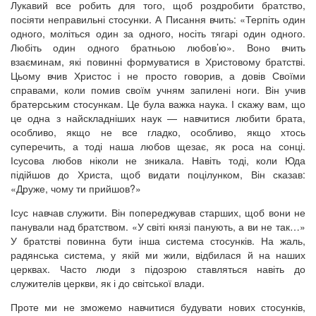
Лукавий все робить для того, щоб роздробити братство,
посіяти неправильні стосунки. А Писання вчить: «Терпіть один
одного, моліться один за одного, носіть тягарі один одного.
Любіть один одного братньою любов’ю». Воно вчить
взаєминам, які повинні формуватися в Христовому братстві.
Цьому вчив Христос і не просто говорив, а довів Своїми
справами, коли помив своїм учням запилені ноги. Він учив
братерським стосункам. Це була важка наука. І скажу вам, що
це одна з найскладніших наук — навчитися любити брата,
особливо, якщо не все гладко, особливо, якщо хтось
суперечить, а тоді наша любов щезає, як роса на сонці.
Ісусова любов ніколи не зникала. Навіть тоді, коли Юда
підійшов до Христа, щоб видати поцілунком, Він сказав:
«Друже, чому ти прийшов?»
Ісус навчав служити. Він попереджував старших, щоб вони не
панували над братством. «У світі князі панують, а ви не так…»
У братстві повинна бути інша система стосунків. На жаль,
радянська система, у якій ми жили, відбилася й на наших
церквах. Часто люди з підозрою ставляться навіть до
служителів церкви, як і до світської влади.
Проте ми не зможемо навчитися будувати нових стосунків,