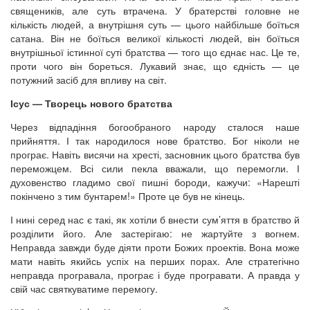
священиків, але суть втрачена. У братерстві головне не
кількість людей, а внутрішня суть — цього найбільше боїться
сатана. Він не боїться великої кількості людей, він боїться
внутрішньої істинної суті братства — того що єднає нас. Це те,
проти чого він бореться. Лукавий знає, що єдність — це
потужний засіб для впливу на світ.
Ісус — Творець нового братства
Через відпадіння богообраного народу сталося наше
прийняття. І так народилося нове братство. Бог ніколи не
програє. Навіть висячи на хресті, засновник цього братства був
переможцем. Всі сили пекла вважали, що перемогли. І
духовенство гладимо свої пишні бороди, кажучи: «Нарешті
покінчено з тим бунтарем!» Проте це був не кінець.
І нині серед нас є такі, як хотіли б внести сум’яття в братство й
розділити його. Але застерігаю: не жартуйте з вогнем.
Неправда завжди буде діяти проти Божих проектів. Вона може
мати навіть якийсь успіх на перших порах. Але стратегічно
неправда програвала, програє і буде програвати. А правда у
свій час святкуватиме перемогу.