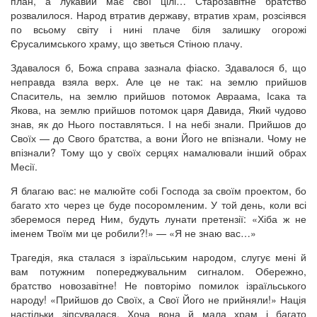
план, а лукавий має свої цілі… Старозавітне братство
розвалилося. Народ втратив державу, втратив храм, розсіявся
по всьому світу і нині плаче біля залишку огорожі
Єрусалимського храму, що зветься Стіною плачу.
Здавалося б, Божа справа зазнала фіаско. Здавалося б, що
неправда взяла верх. Але це не так: на землю прийшов
Спаситель, на землю прийшов потомок Авраама, Ісака та
Якова, на землю прийшов потомок царя Давида, Який чудово
знав, як до Нього поставляться. І на небі знали. Прийшов до
Своїх — до Свого братства, а вони Його не впізнали. Чому не
впізнали? Тому що у своїх серцях намалювали інший обрах
Месії.
Я благаю вас: не малюйте собі Господа за своїм проектом, бо
багато хто через це буде посоромленим. У той день, коли всі
зберемося перед Ним, будуть лунати претензії: «Хіба ж не
іменем Твоїм ми це робили?!» — «Я не знаю вас…»
Трагедія, яка сталася з ізраїльським народом, слугує мені й
вам потужним попереджувальним сигналом. Обережно,
братство новозавітне! Не повторімо помилок ізраїльського
народу! «Прийшов до Своїх, а Свої Його не прийняли!» Нація
настільки зіпсувалася. Хоча вона й мала храм і багато