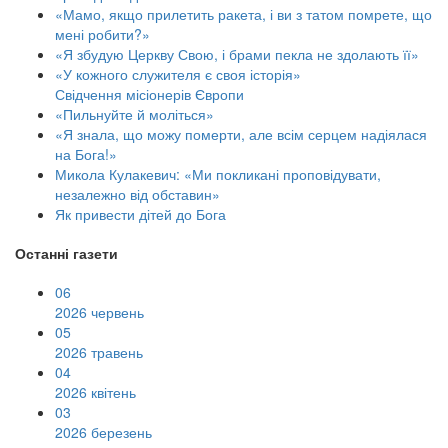
«Мамо, якщо прилетить ракета, і ви з татом помрете, що
мені робити?»
«Я збудую Церкву Свою, і брами пекла не здолають її»
«У кожного служителя є своя історія»
Свідчення місіонерів Європи
«Пильнуйте й моліться»
«Я знала, що можу померти, але всім серцем надіялася
на Бога!»
Микола Кулакевич: «Ми покликані проповідувати,
незалежно від обставин»
Як привести дітей до Бога
Останні газети
06
2026 червень
05
2026 травень
04
2026 квітень
03
2026 березень