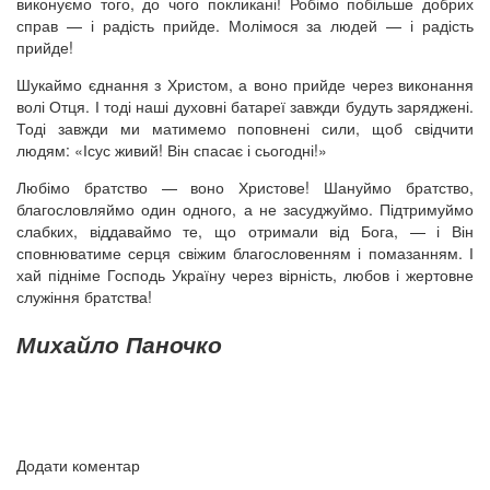
виконуємо того, до чого покликані! Робімо побільше добрих
справ — і радість прийде. Молімося за людей — і радість
прийде!
Шукаймо єднання з Христом, а воно прийде через виконання
волі Отця. І тоді наші духовні батареї завжди будуть заряджені.
Тоді завжди ми матимемо поповнені сили, щоб свідчити
людям: «Ісус живий! Він спасає і сьогодні!»
Любімо братство — воно Христове! Шануймо братство,
благословляймо один одного, а не засуджуймо. Підтримуймо
слабких, віддаваймо те, що отримали від Бога, — і Він
сповнюватиме серця свіжим благословенням і помазанням. І
хай підніме Господь Україну через вірність, любов і жертовне
служіння братства!
Михайло Паночко
Додати коментар