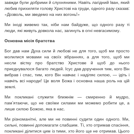
завжди були добрими й слухняними. Навіть лагідний Іван, який
любив прихиляти голову Христові на груди, одного разу сказав:
«Дозволь, ми зведемо на них вогонь!»
Ми іноді живемо так, ніби нам байдуже, що одного разу ті
люди, які живуть довкола нас, загинуть в огні невгасимому.
Основна місія братства
Бог дав нам Духа сили й любові не для того, щоб ми просто
молилися мовами на своїх зібраннях, а для того, щоб ми
несли вістку про братство Христове й щоб до нього
приєднувалося багато людей. Ісус дав доручення тим, кого Він
вибрав і спас, тим, кого Він навчає і наділяє силою, — ідіть і
навчіть всі народи! Це воля Божа і основна наша роль на цій
землі.
Ми покликані служити ближнім — смиренно й мудро,
пам’ятаючи, що не своїми силами ми можемо робити це, а
лише силою Божою, яка в нас.
Ми різноманітні, але ми не повинні судити один одного. Ми,
сильні, повинні допомагати слабшим. Ті, хто отримав спасіння,
покликані ділитися цим із тими, хто його ще не отримав. Цього