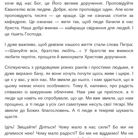
хоче від нас Бог, це Його велике доручення. Проповідуйте
Євангелію всім людям. Добре, коли проповідує один. Але коли
проповідують тисячі — це краще. Це не означає стояти за
кафедрою. Це означає — жити так, щоб люди бачили в нас
Христа. Наші добрі вчинки — найкраще свідчення для людей. І
це тішить Господа.
І дуже важливо, щоб девізом нашого життя стали слова Петра:
««Шануйте всіх, братство любіть…» У братстві ми вчимося
любити терпіти, прощати й виконувати Христове доручення.
Спілкуючись з урядовцями різних рангів і простими людьми, я
дуже виразно бачу, як вони хочуть почути щось живе і щире. І
це є у вас, у всіх нас. Ми звикли до нього, і нам здається, що в
цьому немає нічого особливого. Тому й, напевно, про радість
співаємо із зажуреним обличчям. Нам уже це приїлося, а ті
люди ще навіть не спробували, що це. Ми вже звикли, що нам
прощено, а ті люди з усіх сил самотужки несуть свої тягарі. Ми
звикли до Божих благословень. А ті люди в темряві шукають
щастя.
Ідіть! Звіщайте! Діліться! Чому мало в нас сили? Бо ми не
ділимося нею! Чому мало радості? Бо ми не віддаємо! Ми не