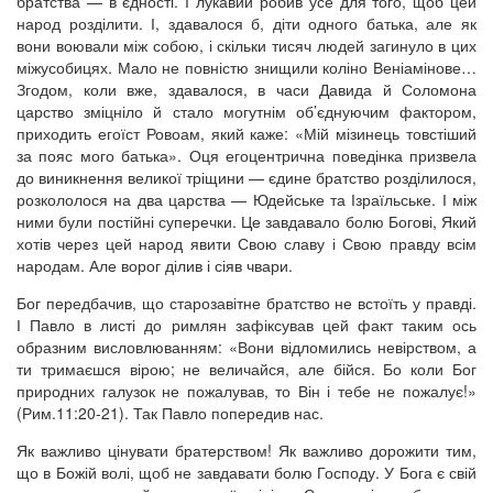
братства — в єдності. І лукавий робив усе для того, щоб цей
народ розділити. І, здавалося б, діти одного батька, але як
вони воювали між собою, і скільки тисяч людей загинуло в цих
міжусобицях. Мало не повністю знищили коліно Веніамінове…
Згодом, коли вже, здавалося, в часи Давида й Соломона
царство зміцніло й стало могутнім об’єднуючим фактором,
приходить егоїст Ровоам, який каже: «Мій мізинець товстіший
за пояс мого батька». Оця егоцентрична поведінка призвела
до виникнення великої тріщини — єдине братство розділилося,
розкололося на два царства — Юдейське та Ізраїльське. І між
ними були постійні суперечки. Це завдавало болю Богові, Який
хотів через цей народ явити Свою славу і Свою правду всім
народам. Але ворог ділив і сіяв чвари.
Бог передбачив, що старозавітне братство не встоїть у правді.
І Павло в листі до римлян зафіксував цей факт таким ось
образним висловлюванням: «Вони відломились невірством, а
ти тримаєшся вірою; не величайся, але бійся. Бо коли Бог
природних галузок не пожалував, то Він і тебе не пожалує!»
(Рим.11:20-21). Так Павло попередив нас.
Як важливо цінувати братерством! Як важливо дорожити тим,
що в Божій волі, щоб не завдавати болю Господу. У Бога є свій