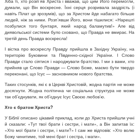
Хіба ті, хто розіп’яв Христа і вважав, що цим Його перемогли,
думали, що Він воскресне. Їхні серця розривала заздрість (і
навіть Пілат це зрозумів), що за Христом йде набагато більше
людей, ніж за ними. Розп’явши Його, вони тішилися: «Нарешті
позбулися того бунтаря, який народ баламутив!» Але від
диявольської системи було сховано, що Правда не вмирає. На
третій день Правда воскресла!
І вістка про воскреслу Правду прийшла в Західну Україну, на
територію Буковини та Південно-східної України. І Слово
Правди стало сіятися і народжувати братство. І ми з вами, хто
прийняв це Слово Правди — Слово Боже, маємо бути твердо
переконані, що Ісус — засновником нового братства.
Таких стосунків, які є в Церкві Христовій, жодна партія не може
досягнути. Жодна політична чи соціальна структура не може
так об’єднувати, як об’єднує Ісус Своєю любов’ю.
Хто є братом Христа?
У Біблії описано цікавий приклад, коли до Христа прийшли учні
й сказали: «Тут твої брати і сестри, і мати», а Він запитав їх:
«Хто мої брати і сестри, і мати?» І сам же відповів: «Хто волю
Божу чинитиме, той мені брат і сестра, і мати».