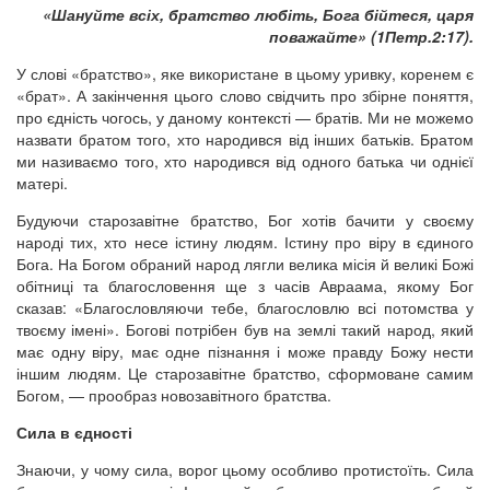
«Шануйте всіх, братство любіть, Бога бійтеся, царя
поважайте» (1Петр.2:17).
У слові «братство», яке використане в цьому уривку, коренем є
«брат». А закінчення цього слово свідчить про збірне поняття,
про єдність чогось, у даному контексті — братів. Ми не можемо
назвати братом того, хто народився від інших батьків. Братом
ми називаємо того, хто народився від одного батька чи однієї
матері.
Будуючи старозавітне братство, Бог хотів бачити у своєму
народі тих, хто несе істину людям. Істину про віру в єдиного
Бога. На Богом обраний народ лягли велика місія й великі Божі
обітниці та благословення ще з часів Авраама, якому Бог
сказав: «Благословляючи тебе, благословлю всі потомства у
твоєму імені». Богові потрібен був на землі такий народ, який
має одну віру, має одне пізнання і може правду Божу нести
іншим людям. Це старозавітне братство, сформоване самим
Богом, — прообраз новозавітного братства.
Сила в єдності
Знаючи, у чому сила, ворог цьому особливо протистоїть. Сила