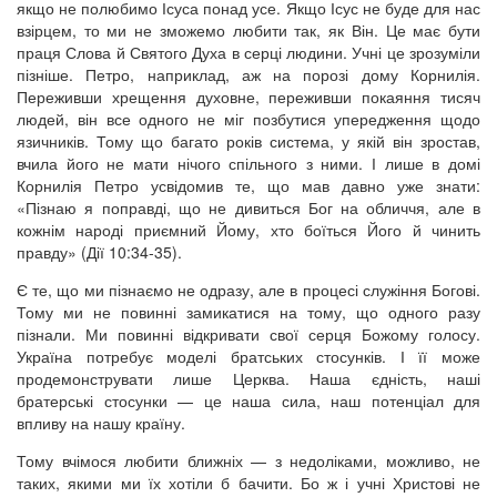
якщо не полюбимо Ісуса понад усе. Якщо Ісус не буде для нас
взірцем, то ми не зможемо любити так, як Він. Це має бути
праця Слова й Святого Духа в серці людини. Учні це зрозуміли
пізніше. Петро, наприклад, аж на порозі дому Корнилія.
Переживши хрещення духовне, переживши покаяння тисяч
людей, він все одного не міг позбутися упередження щодо
язичників. Тому що багато років система, у якій він зростав,
вчила його не мати нічого спільного з ними. І лише в домі
Корнилія Петро усвідомив те, що мав давно уже знати:
«Пізнаю я поправді, що не дивиться Бог на обличчя, але в
кожнім народі приємний Йому, хто боїться Його й чинить
правду» (Дії 10:34-35).
Є те, що ми пізнаємо не одразу, але в процесі служіння Богові.
Тому ми не повинні замикатися на тому, що одного разу
пізнали. Ми повинні відкривати свої серця Божому голосу.
Україна потребує моделі братських стосунків. І її може
продемонструвати лише Церква. Наша єдність, наші
братерські стосунки — це наша сила, наш потенціал для
впливу на нашу країну.
Тому вчімося любити ближніх — з недоліками, можливо, не
таких, якими ми їх хотіли б бачити. Бо ж і учні Христові не