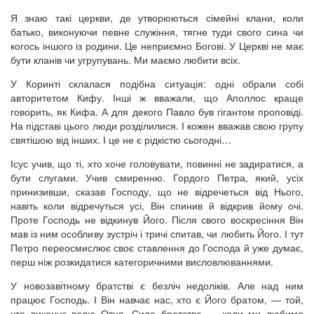
Я знаю такі церкви, де утворюються сімейні клани, коли
батько, виконуючи певне служіння, тягне туди свого сина чи
когось іншого із родини. Це неприємно Богові. У Церкві не має
бути кланів чи угрупувань. Ми маємо любити всіх.
У Коринті склалася подібна ситуація: одні обрали собі
авторитетом Кифу. Інші ж вважали, що Аполлос краще
говорить, як Кифа. А для декого Павло був гігантом проповіді.
На підставі цього люди розділилися. І кожен вважав свою групу
святішою від інших. І це не є рідкістю сьогодні…
Ісус учив, що ті, хто хоче головувати, повинні не задиратися, а
бути слугами. Учив смиренню. Гордого Петра, який, усіх
принизивши, сказав Господу, що не відречеться від Нього,
навіть коли відречуться усі, Він спинив й відкрив йому очі.
Проте Господь не відкинув Його. Після свого воскресіння Він
мав із ним особливу зустріч і тричі спитав, чи любить Його. І тут
Петро переосмислює своє ставлення до Господа й уже думає,
перш ніж розкидатися категоричними висловлюваннями.
У новозавітному братстві є безліч недоліків. Але над ним
працює Господь. І Він навчає нас, хто є Його братом, — той,
хто виконує волю Отця. Сила братства — коли ми любимо