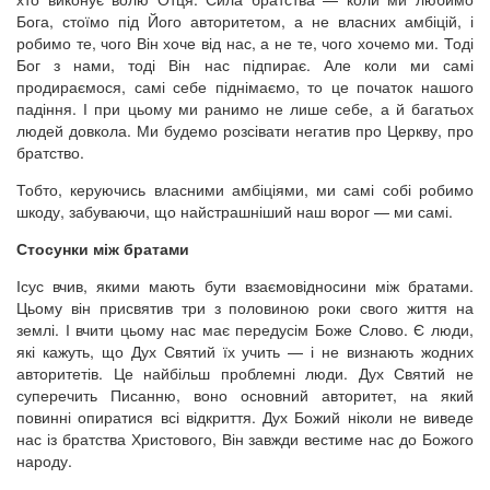
Бога, стоїмо під Його авторитетом, а не власних амбіцій, і
робимо те, чого Він хоче від нас, а не те, чого хочемо ми. Тоді
Бог з нами, тоді Він нас підпирає. Але коли ми самі
продираємося, самі себе піднімаємо, то це початок нашого
падіння. І при цьому ми ранимо не лише себе, а й багатьох
людей довкола. Ми будемо розсівати негатив про Церкву, про
братство.
Тобто, керуючись власними амбіціями, ми самі собі робимо
шкоду, забуваючи, що найстрашніший наш ворог — ми самі.
Стосунки між братами
Ісус вчив, якими мають бути взаємовідносини між братами.
Цьому він присвятив три з половиною роки свого життя на
землі. І вчити цьому нас має передусім Боже Слово. Є люди,
які кажуть, що Дух Святий їх учить — і не визнають жодних
авторитетів. Це найбільш проблемні люди. Дух Святий не
суперечить Писанню, воно основний авторитет, на який
повинні опиратися всі відкриття. Дух Божий ніколи не виведе
нас із братства Христового, Він завжди вестиме нас до Божого
народу.