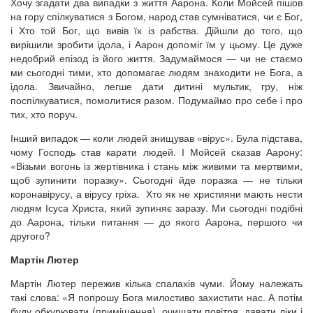
Хочу згадати два випадки з життя Аарона. Коли Мойсей пішов
на гору спілкуватися з Богом, народ став сумніватися, чи є Бог,
і Хто той Бог, що вивів їх із рабства. Дійшли до того, що
вирішили зробити ідола, і Аарон допоміг їм у цьому. Це дуже
недобрий епізод із його життя. Задумаймося — чи не стаємо
ми сьогодні тими, хто допомагає людям знаходити не Бога, а
ідола. Звичайно, легше дати дитині мультик, гру, ніж
поспілкуватися, помолитися разом. Подумаймо про себе і про
тих, хто поруч.
Інший випадок — коли людей знищував «вірус». Була підстава,
чому Господь став карати людей. І Мойсей сказав Аарону:
«Візьми вогонь із жертівника і стань між живими та мертвими,
щоб зупинити поразку». Сьогодні йде поразка — не тільки
коронавірусу, а вірусу гріха. Хто як не християни мають нести
людям Ісуса Христа, який зупиняє заразу. Ми сьогодні подібні
до Аарона, тільки питання — до якого Аарона, першого чи
другого?
Мартін Лютер
Мартін Лютер пережив кілька спалахів чуми. Йому належать
такі слова: «Я попрошу Бога милостиво захистити нас. А потім
буду обкурювати (приміщення), очищати повітря, давати ліки і