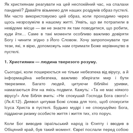
Як християнам реагувати на цей неспокійний час, на спалахи
пандемії? Давайте візьмемо для наших роздумів образ пустелі.
Ми часто використовуємо цей образ, коли проходимо через
щось незрозуміле в нашому житті. Уявіть, що ви потрапили в
невідоме місце — ви не знаєте як там поводитися, що робити,
куди йти… Саме в такі моменти особливо важливо довіряти
Богу і чинити згідно з Його Словом. Хочу запропонувати три
тези, які, я вірю, допоможуть нам отримати Боже керівництво в
пустелі.
1. Християнин — людина тверезого розуму.
Сьогодні, коли поширюється не тільки небезпека від вірусу, а й
інформаційна небезпека, важливо зберігати мир і бути
тверезими. Багато людей, цитуючи біблійні уривки,
намагаються йти на якісь подвиги. Кажуть: «Та не має ніякого
вірусу!» Але Біблія вчить: «Не спокушай Господа Бога свого!»
(Лк.4:12). Диявол цитував Божі слова для того, щоб спокусити
Ісуса Христа в пустелі. Будьмо мудрі і не спокушуймо Бога,
піддаючи ризику особисте життя і життя тих, хто поруч.
Коли Бог виводив ізраїльський народ із Єгипту і вводив в
Обіцяний край, був такий момент. Євреї послали перед собою