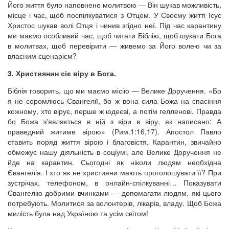
Його життя було наповнене молитвою — Він шукав можливість,
місце і час, щоб поспілкуватися з Отцем. У Своєму житті Ісус
Христос шукав волі Отця і чинив згідно неї. Під час карантину
ми маємо особливий час, щоб читати Біблію, щоб шукати Бога
в молитвах, щоб перевірити — живемо за Його волею чи за
власним сценарієм?
3. Християнин сіє віру в Бога.
Біблія говорить, що ми маємо місію — Велике Доручення. «Бо
я не соромлюсь Євангелії, бо ж вона сила Божа на спасіння
кожному, хто вірує, перше ж юдеєві, а потім гелленові. Правда
бо Божа з'являється в ній з віри в віру, як написано: А
праведний житиме вірою» (Рим.1:16,17). Апостол Павло
ставить поряд життя вірою і благовістя. Карантин, звичайно
обмежує нашу діяльність в соціумі, але Велике Доручення не
йде на карантин. Сьогодні як ніколи людям необхідна
Євангелія. І хто як не християни мають проголошувати її? При
зустрічах, телефоном, в онлайн-спілкуванні… Показувати
Євангелію добрими вчинками — допомагати людям, які цього
потребують. Молитися за волонтерів, лікарів, владу. Щоб Божа
милість була над Україною та усім світом!