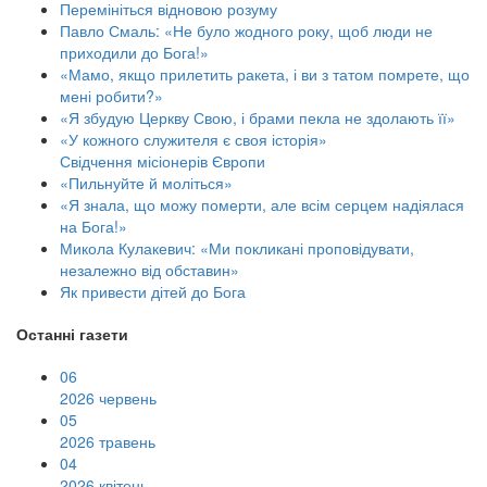
Перемініться відновою розуму
Павло Смаль: «Не було жодного року, щоб люди не
приходили до Бога!»
«Мамо, якщо прилетить ракета, і ви з татом помрете, що
мені робити?»
«Я збудую Церкву Свою, і брами пекла не здолають її»
«У кожного служителя є своя історія»
Свідчення місіонерів Європи
«Пильнуйте й моліться»
«Я знала, що можу померти, але всім серцем надіялася
на Бога!»
Микола Кулакевич: «Ми покликані проповідувати,
незалежно від обставин»
Як привести дітей до Бога
Останні газети
06
2026 червень
05
2026 травень
04
2026 квітень