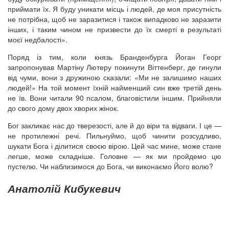
приймати їх. Я буду уникати місць і людей, де моя присутність
не потрібна, щоб не заразитися і також випадково не заразити
інших, і таким чином не призвести до їх смерті в результаті
моєї недбалості».
Поряд із тим, коли князь Бранденбурга Йоган Георг
запропонував Мартіну Лютеру покинути Віттенберг, де гинули
від чуми, вони з дружиною сказали: «Ми не залишимо наших
людей!» На той момент їхній найменший син вже третій день
не їв. Вони читали 90 псалом, благовістили іншим. Прийняли
до свого дому двох хворих жінок.
Бог закликає нас до тверезості, але й до віри та відваги. І це —
не протилежні речі. Пильнуймо, щоб чинити розсудливо,
шукати Бога і ділитися своєю вірою. Цей час мине, може стане
легше, може складніше. Головне — як ми пройдемо цю
пустелю. Чи наблизимося до Бога, чи виконаємо Його волю?
Анатолій Кибукевич