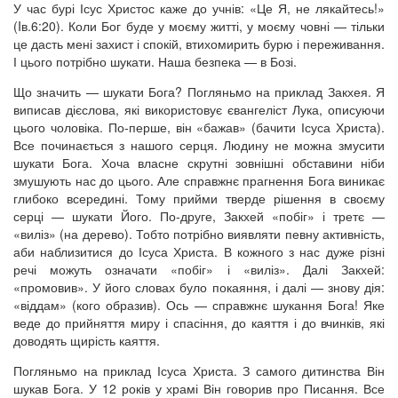
У час бурі Ісус Христос каже до учнів: «Це Я, не лякайтесь!»
(Iв.6:20). Коли Бог буде у моєму житті, у моєму човні — тільки
це дасть мені захист і спокій, втихомирить бурю і переживання.
І цього потрібно шукати. Наша безпека — в Бозі.
Що значить — шукати Бога? Погляньмо на приклад Закхея. Я
виписав дієслова, які використовує євангеліст Лука, описуючи
цього чоловіка. По-перше, він «бажав» (бачити Ісуса Христа).
Все починається з нашого серця. Людину не можна змусити
шукати Бога. Хоча власне скрутні зовнішні обставини ніби
змушують нас до цього. Але справжнє прагнення Бога виникає
глибоко всередині. Тому прийми тверде рішення в своєму
серці — шукати Його. По-друге, Закхей «побіг» і третє —
«виліз» (на дерево). Тобто потрібно виявляти певну активність,
аби наблизитися до Ісуса Христа. В кожного з нас дуже різні
речі можуть означати «побіг» і «виліз». Далі Закхей:
«промовив». У його словах було покаяння, і далі — знову дія:
«віддам» (кого образив). Ось — справжнє шукання Бога! Яке
веде до прийняття миру і спасіння, до каяття і до вчинків, які
доводять щирість каяття.
Погляньмо на приклад Ісуса Христа. З самого дитинства Він
шукав Бога. У 12 років у храмі Він говорив про Писання. Все