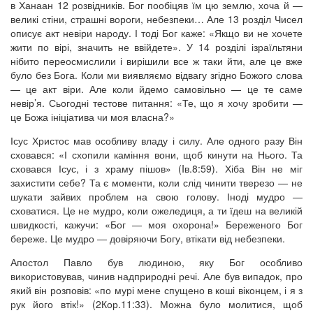
в Ханаан 12 розвідників. Бог пообіцяв їм цю землю, хоча й —
великі стіни, страшні вороги, небезпеки… Але 13 розділ Чисел
описує акт невіри народу. І тоді Бог каже: «Якщо ви не хочете
жити по вірі, значить не ввійдете». У 14 розділі ізраїльтяни
нібито переосмислили і вирішили все ж таки йти, але це вже
було без Бога. Коли ми виявляємо відвагу згідно Божого слова
— це акт віри. Але коли йдемо самовільно — це те саме
невір’я. Сьогодні тестове питання: «Те, що я хочу зробити —
це Божа ініціатива чи моя власна?»
Ісус Христос мав особливу владу і силу. Але одного разу Він
сховався: «І схопили каміння вони, щоб кинути на Нього. Та
сховався Ісус, і з храму пішов» (Iв.8:59). Хіба Він не міг
захистити себе? Та є моменти, коли слід чинити тверезо — не
шукати зайвих проблем на свою голову. Іноді мудро —
сховатися. Це не мудро, коли ожеледиця, а ти їдеш на великій
швидкості, кажучи: «Бог — моя охорона!» Береженого Бог
береже. Це мудро — довіряючи Богу, втікати від небезпеки.
Апостол Павло був людиною, яку Бог особливо
використовував, чинив надприродні речі. Але був випадок, про
який він розповів: «по мурі мене спущено в коші віконцем, і я з
рук його втік!» (2Кор.11:33). Можна було молитися, щоб