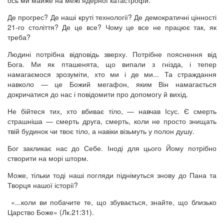
Де прогрес? Де наші круті технології? Де демократичні цінності
21-го століття? Де це все? Чому це все не працює так, як
треба?
Людині потрібна відповідь зверху. Потрібне пояснення від
Бога. Ми як пташенята, що випали з гнізда, і тепер
намагаємося зрозуміти, хто ми і де ми... Та страждання
навколо — це Божий мегафон, яким Він намагається
докричатися до нас і повідомити про допомогу й вихід.
Не бійтеся тих, хто вбиває тіло, — навчав Ісус. Є смерть
страшніша — смерть друга, смерть, коли не просто знищать
твій будинок чи твоє тіло, а навіки візьмуть у полон душу.
Бог закликає нас до Себе. Іноді для цього Йому потрібно
створити на морі шторм.
Може, тільки тоді наші погляди піднімуться знову до Пана та
Творця нашої історії?
«...коли ви побачите те, що збувається, знайте, що близько
Царство Боже» (Лк.21:31).