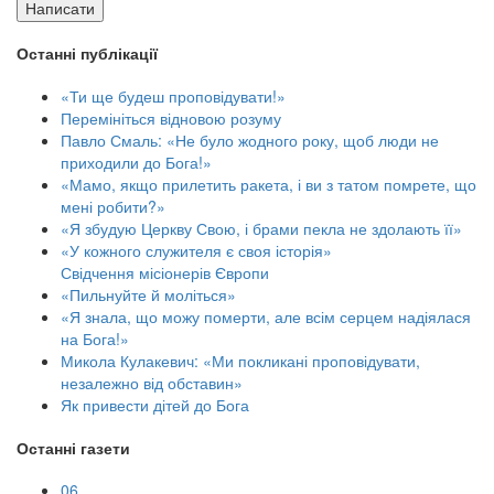
Написати
Останні публікації
«Ти ще будеш проповідувати!»
Перемініться відновою розуму
Павло Смаль: «Не було жодного року, щоб люди не
приходили до Бога!»
«Мамо, якщо прилетить ракета, і ви з татом помрете, що
мені робити?»
«Я збудую Церкву Свою, і брами пекла не здолають її»
«У кожного служителя є своя історія»
Свідчення місіонерів Європи
«Пильнуйте й моліться»
«Я знала, що можу померти, але всім серцем надіялася
на Бога!»
Микола Кулакевич: «Ми покликані проповідувати,
незалежно від обставин»
Як привести дітей до Бога
Останні газети
06