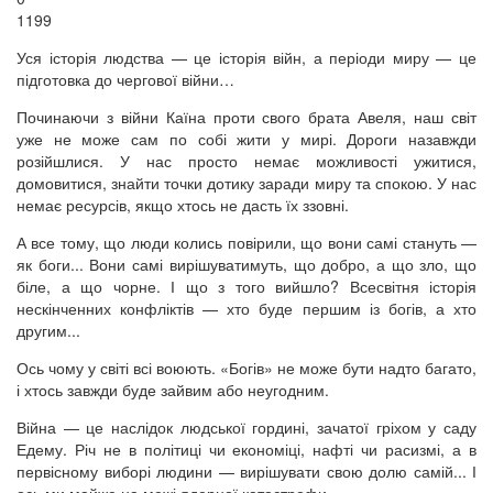
1199
Уся історія людства — це історія війн, а періоди миру — це
підготовка до чергової війни…
Починаючи з війни Каїна проти свого брата Авеля, наш світ
уже не може сам по собі жити у мирі. Дороги назавжди
розійшлися. У нас просто немає можливості ужитися,
домовитися, знайти точки дотику заради миру та спокою. У нас
немає ресурсів, якщо хтось не дасть їх ззовні.
А все тому, що люди колись повірили, що вони самі стануть —
як боги... Вони самі вирішуватимуть, що добро, а що зло, що
біле, а що чорне. І що з того вийшло? Всесвітня історія
нескінченних конфліктів — хто буде першим із богів, а хто
другим...
Ось чому у світі всі воюють. «Богів» не може бути надто багато,
і хтось завжди буде зайвим або неугодним.
Війна — це наслідок людської гордині, зачатої гріхом у саду
Едему. Річ не в політиці чи економіці, нафті чи расизмі, а в
первісному виборі людини — вирішувати свою долю самій... І
ось ми майже на межі ядерної катастрофи.