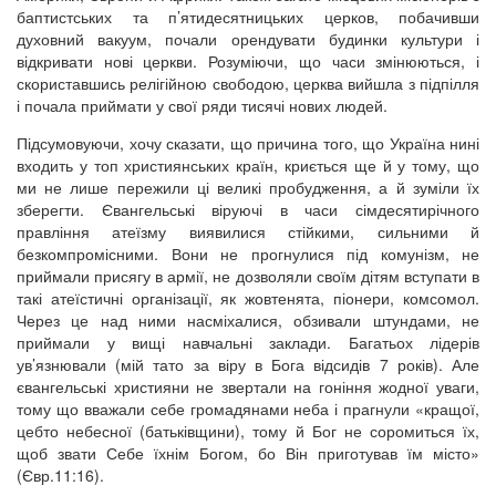
баптистських та п’ятидесятницьких церков, побачивши
духовний вакуум, почали орендувати будинки культури і
відкривати нові церкви. Розуміючи, що часи змінюються, і
скориставшись релігійною свободою, церква вийшла з підпілля
і почала приймати у свої ряди тисячі нових людей.
Підсумовуючи, хочу сказати, що причина того, що Україна нині
входить у топ християнських країн, криється ще й у тому, що
ми не лише пережили ці великі пробудження, а й зуміли їх
зберегти. Євангельські віруючі в часи сімдесятирічного
правління атеїзму виявилися стійкими, сильними й
безкомпромісними. Вони не прогнулися під комунізм, не
приймали присягу в армії, не дозволяли своїм дітям вступати в
такі атеїстичні організації, як жовтенята, піонери, комсомол.
Через це над ними насміхалися, обзивали штундами, не
приймали у вищі навчальні заклади. Багатьох лідерів
ув’язнювали (мій тато за віру в Бога відсидів 7 років). Але
євангельські християни не звертали на гоніння жодної уваги,
тому що вважали себе громадянами неба і прагнули «кращої,
цебто небесної (батьківщини), тому й Бог не соромиться їх,
щоб звати Себе їхнім Богом, бо Він приготував їм місто»
(Євр.11:16).