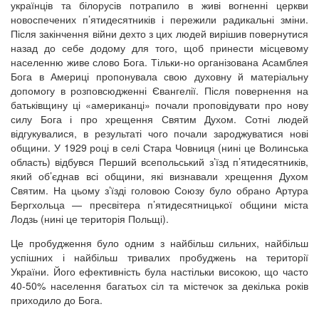
українців та білорусів потрапило в живі вогненні церкви
новоспечених п’ятидесятників і пережили радикальні зміни.
Після закінчення війни дехто з цих людей вирішив повернутися
назад до себе додому для того, щоб принести місцевому
населенню живе слово Бога. Тільки-но організована Асамблея
Бога в Америці пропонувала свою духовну й матеріальну
допомогу в розповсюдженні Євангелії. Після повернення на
батьківщину ці «американці» почали проповідувати про нову
силу Бога і про хрещення Святим Духом. Сотні людей
відгукувалися, в результаті чого почали зароджуватися нові
общини. У 1929 році в селі Стара Човниця (нині це Волинська
область) відбувся Перший всепольський з’їзд п’ятидесятників,
який об’єднав всі общини, які визнавали хрещення Духом
Святим. На цьому з’їзді головою Союзу було обрано Артура
Бергхольца — пресвітера п’ятидесятницької общини міста
Лодзь (нині це територія Польщі).
Це пробудження було одним з найбільш сильних, найбільш
успішних і найбільш тривалих пробуджень на території
України. Його ефективність була настільки високою, що часто
40-50% населення багатьох сіл та містечок за декілька років
приходило до Бога.