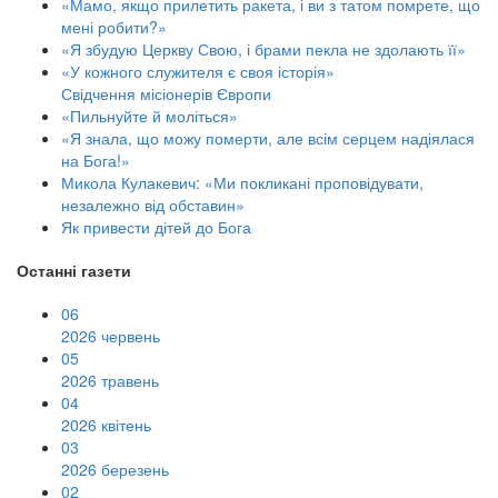
«Мамо, якщо прилетить ракета, і ви з татом помрете, що
мені робити?»
«Я збудую Церкву Свою, і брами пекла не здолають її»
«У кожного служителя є своя історія»
Свідчення місіонерів Європи
«Пильнуйте й моліться»
«Я знала, що можу померти, але всім серцем надіялася
на Бога!»
Микола Кулакевич: «Ми покликані проповідувати,
незалежно від обставин»
Як привести дітей до Бога
Останні газети
06
2026 червень
05
2026 травень
04
2026 квітень
03
2026 березень
02