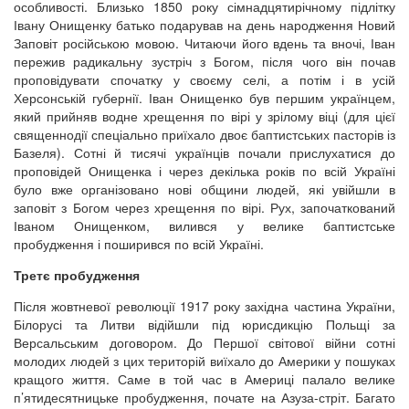
особливості. Близько 1850 року сімнадцятирічному підлітку
Івану Онищенку батько подарував на день народження Новий
Заповіт російською мовою. Читаючи його вдень та вночі, Іван
пережив радикальну зустріч з Богом, після чого він почав
проповідувати спочатку у своєму селі, а потім і в усій
Херсонській губернії. Іван Онищенко був першим українцем,
який прийняв водне хрещення по вірі у зрілому віці (для цієї
священнодії спеціально приїхало двоє баптистських пасторів із
Базеля). Сотні й тисячі українців почали прислухатися до
проповідей Онищенка і через декілька років по всій Україні
було вже організовано нові общини людей, які увійшли в
заповіт з Богом через хрещення по вірі. Рух, започаткований
Іваном Онищенком, вилився у велике баптистське
пробудження і поширився по всій Україні.
Третє пробудження
Після жовтневої революції 1917 року західна частина України,
Білорусі та Литви відійшли під юрисдикцію Польщі за
Версальським договором. До Першої світової війни сотні
молодих людей з цих територій виїхало до Америки у пошуках
кращого життя. Саме в той час в Америці палало велике
п’ятидесятницьке пробудження, почате на Азуза-стріт. Багато