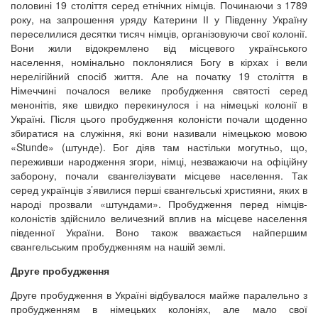
половині 19 століття серед етнічних німців. Починаючи з 1789
року, на запрошення уряду Катерини ІІ у Південну Україну
переселилися десятки тисяч німців, організовуючи свої колонії.
Вони жили відокремлено від місцевого українського
населення, номінально поклонялися Богу в кірхах і вели
нерелігійний спосіб життя. Але на початку 19 століття в
Німеччині почалося велике пробудження святості серед
менонітів, яке швидко перекинулося і на німецькі колонії в
Україні. Після цього пробудження колоністи почали щоденно
збиратися на служіння, які вони називали німецькою мовою
«Stunde» (штунде). Бог діяв там настільки могутньо, що,
переживши народження згори, німці, незважаючи на офіційну
заборону, почали євангелізувати місцеве населення. Так
серед українців з’явилися перші євангельські християни, яких в
народі прозвали «штундами». Пробудження перед німців-
колоністів здійснило величезний вплив на місцеве населення
південної України. Воно також вважається найпершим
євангельським пробудженням на нашій землі.
Друге пробудження
Друге пробудження в Україні відбувалося майже паралельно з
пробудженням в німецьких колоніях, але мало свої