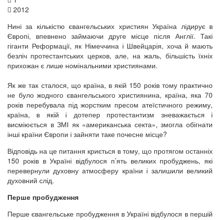
2012
Нині за кількістю євангельських християн Україна лідирує в
Європі, впевнено займаючи друге місце після Англії. Такі
гіганти Реформації, як Німеччина і Швейцарія, хоча й мають
безліч протестантських церков, але, на жаль, більшість їхніх
прихожан є лише номінальними християнами.
Як же так сталося, що країна, в якій 150 років тому практично
не було жодного євангельського християнина, країна, яка 70
років перебувала під жорстким пресом атеїстичного режиму,
країна, в якій і дотепер протестантизм зневажається і
висміюється в ЗМІ як «американська секта», змогла обігнати
інші країни Європи і зайняти таке почесне місце?
Відповідь на це питання криється в тому, що протягом останніх
150 років в Україні відбулося п’ять великих пробуджень, які
перевернули духовну атмосферу країни і залишили великий
духовний слід.
Перше пробудження
Перше євангельське пробудження в Україні відбулося в першій