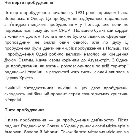
Четверте пробудження
Четверте пробудження почалося у 1921 році з приїздом Івана
Воронаєва в Одесу. Це пробудження відбувалося паралельно
з п’ятидесятницьким пробудженням у Польщі, але вони не
пересікалися, тому що між СРСР і Польщею був чіткий кордон
з колючим дротом. І хоча в них не було спільних конференцій і
проповідники не знали один одного, але по духу ці
пробудження були ідентичними. Як пробудження в Польщі, так
і пробудження Одесі робило великий наголос на хрещення
Духом Святим, йдучи своїм корінням до Азуза-стріт. З Одеси
це пробудження, як вогонь, розповсюдилося по всій території
радянської України, в результаті чого тисячі людей влилися в
Церкву Христа.
Нинішні п’ятидесятники, вихідці з цих двох пробуджень,
складають найбільший процент серед євангельських християн
в Україні.
П’яте пробудження
І п’яте пробудження — це пробудження дев’яностих. Після
падіння Радянського Союзу в Україну ринули сотні місіонерів з
Америки, Європи й Африки. Також багато місцевих місіонерів з