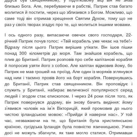
близько Бога. Але, перебуваючи в рабстві, Патрик став багато
молитися й постити, через що зблизився з Богом. Можливо, що
саме тоді він отримав хрещення Святим Духом, тому що не
раз у своїх творах згадує про те, що молиться іншими мовами.
І ось одного разу, випасаючи овечок свого господаря, 22-
річний Патрик почув голос: «Твій корабель уже чекає на тебе!»
Відразу після цього Патрик вирішив утікати. Він ішов пішки
понад 300 кілометрів до моря. Там знайшов корабель, що
плив до Британії. Патрик розповів про себе капітанові корабля
й попросив узяти його з собою. Але капітан відмовив йому, бо
Патрик не мав грошей на проїзд. Але один із моряків зглянувся
над ним і таємно провів його на борт корабля. Повернувшись
до Британії, Патрик став священником. Він проповідує і
служить у Британії, набирає величезної популярності серед
людей і згодом стає єпископом. І через 24 роки після того, як
Патрик повернувся додому, він знову бачить видіння: йому
з’явився чоловік на ім’я Вікторицій, який промовив до нього
чистою ірландською мовою: «Прийди й наверни нас». У той
час, незважаючи на те, що Британія була християнською
країною, сусідська Ірландія була повністю язичницькою. Учені
досі не можуть збагнути, як таке могло статися. Отримавши