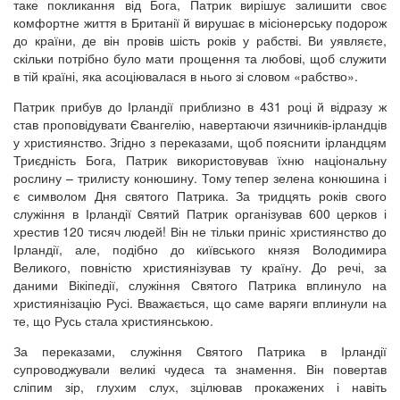
таке покликання від Бога, Патрик вирішує залишити своє
комфортне життя в Британії й вирушає в місіонерську подорож
до країни, де він провів шість років у рабстві. Ви уявляєте,
скільки потрібно було мати прощення та любові, щоб служити
в тій країні, яка асоціювалася в нього зі словом «рабство».
Патрик прибув до Ірландії приблизно в 431 році й відразу ж
став проповідувати Євангелію, навертаючи язичників-ірландців
у християнство. Згідно з переказами, щоб пояснити ірландцям
Триєдність Бога, Патрик використовував їхню національну
рослину – трилисту конюшину. Тому тепер зелена конюшина і
є символом Дня святого Патрика. За тридцять років свого
служіння в Ірландії Святий Патрик організував 600 церков і
хрестив 120 тисяч людей! Він не тільки приніс християнство до
Ірландії, але, подібно до київського князя Володимира
Великого, повністю християнізував ту країну. До речі, за
даними Вікіпедії, служіння Святого Патрика вплинуло на
християнізацію Русі. Вважається, що саме варяги вплинули на
те, що Русь стала християнською.
За переказами, служіння Святого Патрика в Ірландії
супроводжували великі чудеса та знамення. Він повертав
сліпим зір, глухим слух, зцілював прокажених і навіть