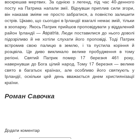
воскрешав мертвих. За однією з легенд, під час 40-денного
посту на Патрика напали змії. Відчувши приплив сили згори,
він наказав зміям не просто забратися, а повністю залишити
острів. Цікаво, що сьогодні в Ірландії взагалі немає змій, тільки
в зоопарку. Якось Патрик прийшов проповідувати у віддалений
район Ірландії — Aspatria. Люди поставилися до нього доволі
підозріливо й не хотіли слухати його проповіді. Тоді Патрик
встромив свою палицю в землю, і та пустила коріння й
розцвіла. Це диво викликало велике пробудження в тому
регіоні. Святий Патрик помер 17 березня 461 року,
навернувши до Бога цілий народ. Тому 17 березня — велике
свято в багатьох країнах, але особливо його святкують у
Ірландії, оскільки цей день вважається днем християнізації
країни.
Роман Савочка
Додати коментар