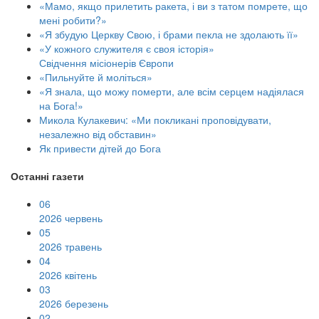
«Мамо, якщо прилетить ракета, і ви з татом помрете, що
мені робити?»
«Я збудую Церкву Свою, і брами пекла не здолають її»
«У кожного служителя є своя історія»
Свідчення місіонерів Європи
«Пильнуйте й моліться»
«Я знала, що можу померти, але всім серцем надіялася
на Бога!»
Микола Кулакевич: «Ми покликані проповідувати,
незалежно від обставин»
Як привести дітей до Бога
Останні газети
06
2026 червень
05
2026 травень
04
2026 квітень
03
2026 березень
02