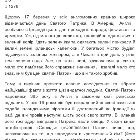
1278
Щороку 17 березня у всіх англомовних країнах широко
відзначається день Святого Патрика. В Америці, Англії і
особливо в Ірландії цього дня проходять паради, фестивалі та
ярмарки. Усі, від малого до великого, традиційно одягаються в
зелений колір, їдять зелену їжу та одягають зелені прикраси й
великі зелені ірландські капелюхи. У багатьох містах будівлі
підсвічують зеленим кольором, а в Чикаго в цей день у річці
тече зелена вода. Але, на жаль, нині, відзначаючи це свято,
мало хто пам’ятає його справжнє значення, і взагалі мало хто
знає, ким був цей святий Патрик і що він такого зробив.
Тому я вирішив провести власне дослідження та зібрати
найцікавіші факти з життя цієї видатної людини. Святий Патрик
народився 385 року в Англії в заможній сім’ї римських
підданих. У віці 16 років він був викрадений зі своєї заміської
садиби ірландськими піратами й доставлений до Ірландії як
раб, де він провів наступні шість років свого життя. В Ірландії
його господар відправив Патрика пасти овець. У своїй книзі-
автобіографії «Сповідь» («Confessio») Патрик пише, що,
незважаючи на те, що народився в християнській сім’ї (його
дідусь був священником), у підлітковому віці він не знав