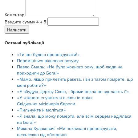
Коментар
Введите сумму 4 + 5
Написати
Останні публікації
«Ти ще будеш проповідувати!»
Перемініться відновою розуму
Павло Смаль: «Не було жодного року, щоб люди не
приходили до Бога!»
«Мамо, якщо прилетить ракета, і ви з татом помрете, що
мені робити?»
«Я збудую Церкву Свою, і брами пекла не здолають її»
«У кожного служителя є своя історія»
Свідчення місіонерів Європи
«Пильнуйте й моліться»
«Я знала, що можу померти, але всім серцем надіялася
на Бога!»
Микола Кулакевич: «Ми покликані проповідувати,
незалежно від обставин»