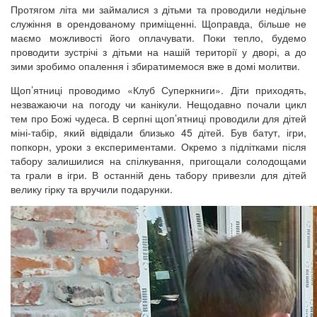
Протягом літа ми займалися з дітьми та проводили недільне
служіння в орендованому приміщенні. Щоправда, більше не
маємо можливості його оплачувати. Поки тепло, будемо
проводити зустрічі з дітьми на нашій території у дворі, а до
зими зробимо опалення і збиратимемося вже в домі молитви.
Щоп’ятниці проводимо «Клуб Суперкниги». Діти приходять,
незважаючи на погоду чи канікули. Нещодавно почали цикл
тем про Божі чудеса. В серпні щоп’ятниці проводили для дітей
міні-табір, який відвідали близько 45 дітей. Був батут, ігри,
попкорн, уроки з експериментами. Окремо з підлітками після
табору залишилися на спілкування, пригощали солодощами
та грали в ігри. В останній день табору привезли для дітей
велику гірку та вручили подарунки.