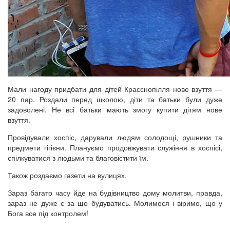
Мали нагоду придбати для дітей Красснопілля нове взуття —
20 пар. Роздали перед школою, діти та батьки були дуже
задоволені. Не всі батьки мають змогу купити дітям нове
взуття.
Провідували хоспіс, дарували людям солодощі, рушники та
предмети гігієни. Плануємо продовжувати служіння в хоспісі,
спілкуватися з людьми та благовістити їм.
Також роздаємо газети на вулицях.
Зараз багато часу йде на будівництво дому молитви, правда,
зараз не дуже є за що будуватись. Молимося і віримо, що у
Бога все під контролем!