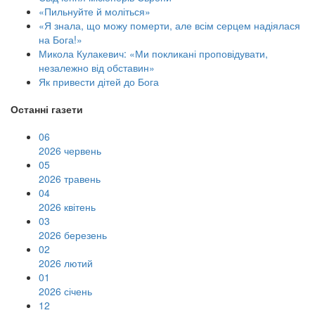
«Пильнуйте й моліться»
«Я знала, що можу померти, але всім серцем надіялася
на Бога!»
Микола Кулакевич: «Ми покликані проповідувати,
незалежно від обставин»
Як привести дітей до Бога
Останні газети
06
2026 червень
05
2026 травень
04
2026 квітень
03
2026 березень
02
2026 лютий
01
2026 січень
12