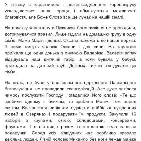
У зв’язку з карантином і розповсюдженням коронавірусу
ускладнюється наша праця і обмежуються можливості
благовістя, але Боже Слово все ще лунає на нашій землі.
На початку карантину в Пужниках богослужіння не проводили,
дотримувалися правил. Лише їздили на домашню групу в одну
сім’ю. Мама Марія і донька Оксана належать до нашої церкви.
З ними живуть чоловік Оксани і два сини. На карантин
приїхала ще одна донька з онучкою Валерією. Валерія влітку
відвідувала наш дитячий табір, а коли бувала у бабусі,
приходила на дитячий клуб. Декілька тижнів відвідували цю
сім’ю.
На жаль, не було у нас спільного церковного Пасхального
богослужіння, не проводили євангелізацій. Але дуже хотілося
чимось послужити Господу і згадалися Його слова: «Те що
зробили одному з ближніх, те зробили Мені». Тож перед
святом Воскресіння вирішити відвідати найбільш нужденних
людей в Озерянах і подарувати їм продукти. Закупили 10
наборів з крупами, олією, солодощами, консервами,
фруктами. І в п’ятницю разом із старостою села завезли
подарунки. Серед усіх відвіданих нас особливо вразило
декілька людей. Літній чоловік Михайло без ноги лежав майже