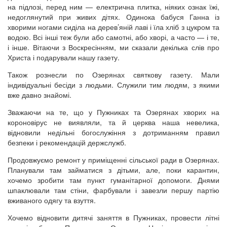
на підлозі, перед ним — електрична плитка, ніяких ознак їжі,
недоглянутий при живих дітях. Одинока бабуся Ганна із
хворими ногами сиділа на дерев’яній лаві і їла хліб з цукром та
водою. Всі інші теж були або самотні, або хворі, а часто — і те,
і інше. Вітаючи з Воскресінням, ми сказали декілька слів про
Христа і подарували нашу газету.
Також рознесли по Озерянах святкову газету. Мали
індивідуальні бесіди з людьми. Служили тим людям, з якими
вже давно знайомі.
Зважаючи на те, що у Пужниках та Озерянах хворих на
короновірус не виявляли, та й церква наша невелика,
відновили недільні богослужіння з дотриманням правил
безпеки і рекомендацій держслужб.
Продовжуємо ремонт у приміщенні сільської ради в Озерянах.
Планували там займатися з дітьми, але, поки карантин,
хочемо зробити там пункт гуманітарної допомоги. Днями
шпаклювали там стіни, фарбували і завезли першу партію
вживаного одягу та взуття.
Хочемо відновити дитячі заняття в Пужниках, провести літні