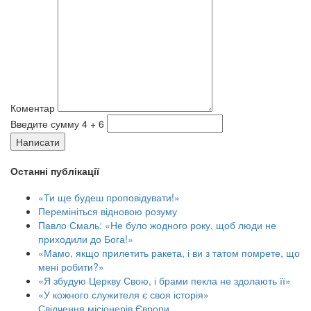
Коментар
Введите сумму 4 + 6
Написати
Останні публікації
«Ти ще будеш проповідувати!»
Перемініться відновою розуму
Павло Смаль: «Не було жодного року, щоб люди не
приходили до Бога!»
«Мамо, якщо прилетить ракета, і ви з татом помрете, що
мені робити?»
«Я збудую Церкву Свою, і брами пекла не здолають її»
«У кожного служителя є своя історія»
Свідчення місіонерів Європи