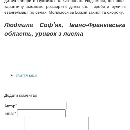
дитячі табори в Пужниках та Озерянах. Надіємося, що після
карантину зможемо розширити діяльність і зробити вуличні
євангелізації по селах. Молимося за Божий захист та охорону.
Людмила Соф’як, Івано-Франківська
область, уривок з листа
Життя місії
Додати коментар
Автор*
Email*