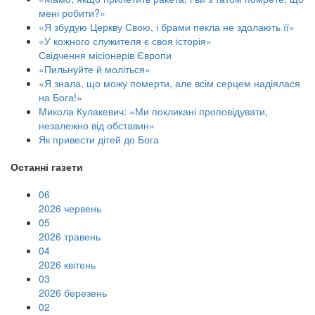
мені робити?»
«Я збудую Церкву Свою, і брами пекла не здолають її»
«У кожного служителя є своя історія»
Свідчення місіонерів Європи
«Пильнуйте й моліться»
«Я знала, що можу померти, але всім серцем надіялася
на Бога!»
Микола Кулакевич: «Ми покликані проповідувати,
незалежно від обставин»
Як привести дітей до Бога
Останні газети
06
2026 червень
05
2026 травень
04
2026 квітень
03
2026 березень
02