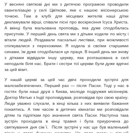
У весняні святкові дні ми з дитячою програмою проводили
євангелізацію у селі Цвіткове, яке є нашою місіонерською
точкою. Там в клубі для місцевих жителів наші дітки
декламували вірші, співали пісні про воскресіння Ісуса Христа.
А вкінці була мальована проповідь, яка дуже сподобалась
присутнім. У перший день свята ми з дітьми ходили по місту і
вітали людей. Роздавали пасхальні листівки, при можливості
спілкувалися з перехожими. Я ходила зі своїми старшими
синами, їм дуже сподобалася ця праця. В інший день ми знову
з дітками відвідали іншу церкву, яка розташована в селі
неподалік біля нас. Брати і сестри тої церкви були дуже вдячні
за цей візит.
У нашій церкві за цей час двічі проходили зустрічі для
малозабезпечених. Перший раз — після Пасхи. Тоді у нас в
гостях були наші друзі з Києва, молоде подружжя місіонерів.
Доктор Метью з Індії проповідував, розповідав про свою країну.
Люди уважно слухали, в кінці кілька з них виявили бажання
покаятись. А тим часом в дитячих кімнатах ми розповідали
дітям та підліткам про значення свята Пасхи. Наступна така
зустріч проходила в кінці травня і була приурочена до
святкування дня сім´ї. Після зустрічі у нас ще був маленький
пікнік у дворі будинку молитви. Це дало змогу у вільній