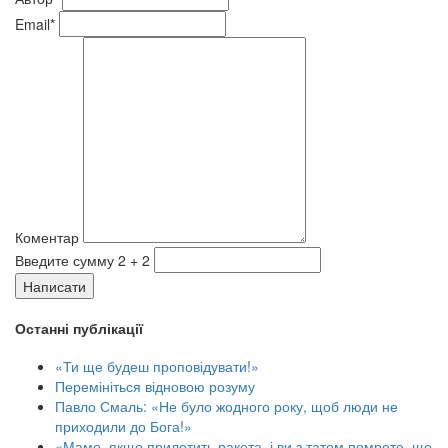
Email*
Коментар
Введите сумму 2 + 2
Написати
Останні публікації
«Ти ще будеш проповідувати!»
Перемініться відновою розуму
Павло Смаль: «Не було жодного року, щоб люди не
приходили до Бога!»
«Мамо, якщо прилетить ракета, і ви з татом помрете, що