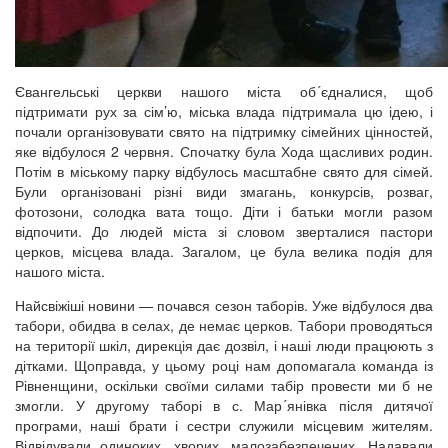
Євангельські церкви нашого міста об´єдналися, щоб
підтримати рух за сім’ю, міська влада підтримала цю ідею, і
почали організовувати свято на підтримку сімейних цінностей,
яке відбулося 2 червня. Спочатку була Хода щасливих родин.
Потім в міському парку відбулось масштабне свято для сімей.
Були організовані різні види змагань, конкурсів, розваг,
фотозони, солодка вата тощо. Діти і батьки могли разом
відпочити. До людей міста зі словом зверталися пастори
церков, місцева влада. Загалом, це була велика подія для
нашого міста.
Найсвіжіші новини — почався сезон таборів. Уже відбулося два
табори, обидва в селах, де немає церков. Табори проводяться
на території шкіл, дирекція дає дозвіл, і наші люди працюють з
дітками. Щоправда, у цьому році нам допомагала команда із
Рівненщини, оскільки своїми силами табір провести ми б не
змогли. У другому таборі в с. Мар
´
янівка після дитячої
програми, наші брати і сестри служили місцевим жителям.
Відвідували одиноких, хворих, малозабезпечених. Надавали