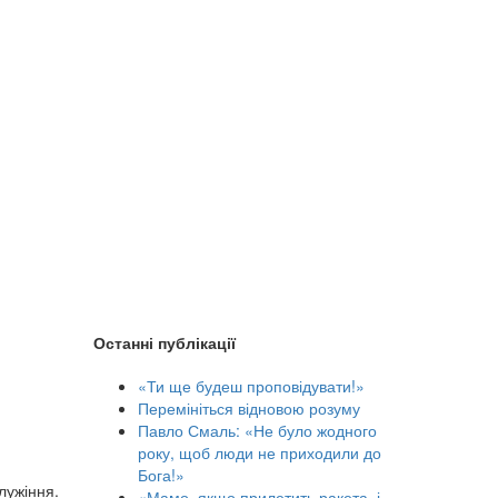
Останні публікації
«Ти ще будеш проповідувати!»
Перемініться відновою розуму
Павло Смаль: «Не було жодного
року, щоб люди не приходили до
Бога!»
лужіння.
«Мамо, якщо прилетить ракета, і