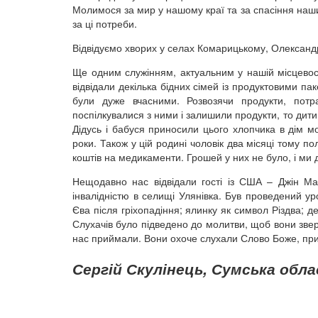
Молимося за мир у нашому краї та за спасіння наши
за ці потреби.
Відвідуємо хворих у селах Комарицькому, Олександр
Ще одним служінням, актуальним у нашій місцево
відвідали декілька бідних сімей із продуктовими па
були дуже вчасними. Розвозячи продукти, потр
поспілкувалися з ними і залишили продукти, то ди
Дідусь і бабуся приносили цього хлопчика в дім м
роки. Також у цій родині чоловік два місяці тому по
коштів на медикаменти. Грошей у них не було, і ми
Нещодавно нас відвідали гості із США – Джін Мак
інвалідністю в селищі Улянівка. Був проведений у
Єва після гріхопадіння; ялинку як символ Різдва; д
Слухачів було підведено до молитви, щоб вони звер
нас приймали. Вони охоче слухали Слово Боже, при
Сергій Скулінець, Сумська обла