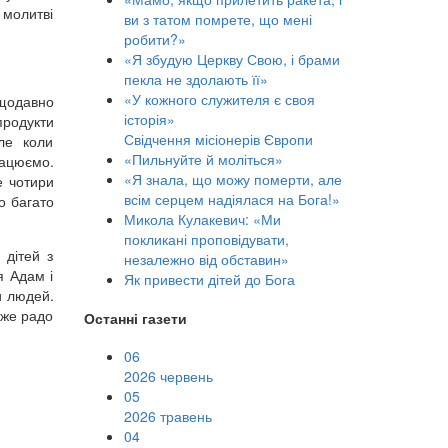
 молитві
ви з татом помрете, що мені
робити?»
«Я збудую Церкву Свою, і брами
пекла не здолають її»
«У кожного служителя є своя
ещодавно
історія»
продукти
Свідчення місіонерів Європи
ле коли
«Пильнуйте й моліться»
рацюємо.
«Я знала, що можу померти, але
е чотири
всім серцем надіялася на Бога!»
о багато
Микола Кулакевич: «Ми
покликані проповідувати,
 дітей з
незалежно від обставин»
я Адам і
Як привести дітей до Бога
и людей.
уже радо
Останні газети
06
2026 червень
05
2026 травень
04