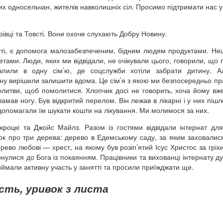
х односельчан, жителів навколишніх сіл. Просимо підтримати нас у
івці та Товсті. Вони охоче слухають Добру Новину.
сті, є допомога малозабезпеченим, бідним людям продуктами. Н
кетами. Люди, яких ми відвідали, не очікували цього, говорили, що 
апили в одну сім’ю, де соцслужби хотіли забрати дитину. А
тину вирішили залишити вдома. Це сім’я з якою ми безпосередньо п
олитви, щоб помолитися. Хлопчик досі не говорить, хоча йому вж
ламав ногу. Був відкритий перелом. Він лежав в лікарні і у них пішл
 допомагали їм шукати кошти на лікування. Ми молимося за них.
роцкі та Джойс Майлз. Разом із гостями відвідали інтернат для
рок про три дерева: дерево в Едемському саду, за яким заховалис
ерево любові — хрест, на якому був розіп’ятий Ісус Христос за гріх
нулися до Бога із покаянням. Працівники та вихованці інтернату д
ймали активну участь у занятті та просили приїжджати ще.
сть, уривок з листа