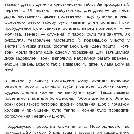
завезли дітей у дитячий християнський табір. Він проходив з 5
червня по 10 червня. Незабутній час для дітей — це і нові
друзі, наставники, цікаве проведення часу, купання в річці.
Основною метою табору було навчити дітей молитві. Після
пробудження була ранкова молитва, перед прийомом їжі —
молитва, ввечері — служіння. У таборі були такі заняття, як
рукоділля, театральне мистецтво (з подальшою участю у
виставі), музика (гітара, фортепіано). Був «день пошти», коли
вони могли писати один одному побажання. Діти залишилися
дуже задоволені, вони відпочили, набралися багато вражень,
емоцій і знань. Всього табір відвідало 70 дітей. Слава Богу за
літо!
Із червня, у новому приміщенні дому молитви почалися
ремонтні роботи. Замінили труби і батареї. Зробили сцену.
Будемо стелити ламінат на майбутній кухні. Також ламінат
постелимо в залі для богослужінь. Роботи ще багато. Але до
осені обов’язково потрібно зробити опалення, щоб з початком
холодів у приміщенні було тепло і можна було проводити
богослужіння і недільну школу.
Продовжуємо проводити служіння в с. Новотошківське, де
приходить 25 чоловік. У кінці травня провели там також дитяче