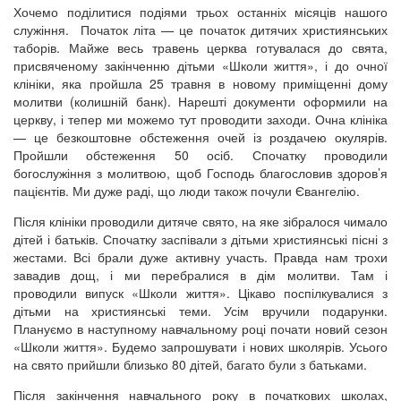
Хочемо поділитися подіями трьох останніх місяців нашого
служіння. Початок літа — це початок дитячих християнських
таборів. Майже весь травень церква готувалася до свята,
присвяченому закінченню дітьми «Школи життя», і до очної
клініки, яка пройшла 25 травня в новому приміщенні дому
молитви (колишній банк). Нарешті документи оформили на
церкву, і тепер ми можемо тут проводити заходи. Очна клініка
— це безкоштовне обстеження очей із роздачею окулярів.
Пройшли обстеження 50 осіб. Спочатку проводили
богослужіння з молитвою, щоб Господь благословив здоров’я
пацієнтів. Ми дуже раді, що люди також почули Євангелію.
Після клініки проводили дитяче свято, на яке зібралося чимало
дітей і батьків. Спочатку заспівали з дітьми християнські пісні з
жестами. Всі брали дуже активну участь. Правда нам трохи
завадив дощ, і ми перебралися в дім молитви. Там і
проводили випуск «Школи життя». Цікаво поспілкувалися з
дітьми на християнські теми. Усім вручили подарунки.
Плануємо в наступному навчальному році почати новий сезон
«Школи життя». Будемо запрошувати і нових школярів. Усього
на свято прийшли близько 80 дітей, багато були з батьками.
Після закінчення навчального року в початкових школах,