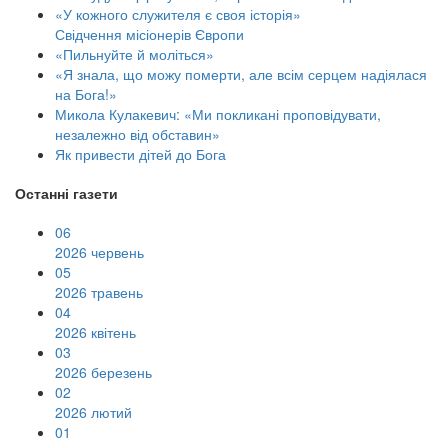
«У кожного служителя є своя історія»
Свідчення місіонерів Європи
«Пильнуйте й моліться»
«Я знала, що можу померти, але всім серцем надіялася
на Бога!»
Микола Кулакевич: «Ми покликані проповідувати,
незалежно від обставин»
Як привести дітей до Бога
Останні газети
06
2026 червень
05
2026 травень
04
2026 квітень
03
2026 березень
02
2026 лютий
01