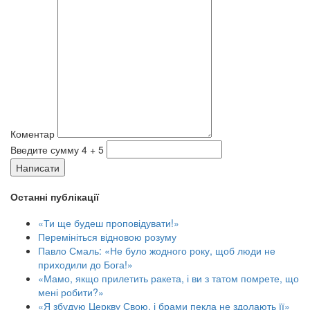
Коментар
Введите сумму 4 + 5
Написати
Останні публікації
«Ти ще будеш проповідувати!»
Перемініться відновою розуму
Павло Смаль: «Не було жодного року, щоб люди не
приходили до Бога!»
«Мамо, якщо прилетить ракета, і ви з татом помрете, що
мені робити?»
«Я збудую Церкву Свою, і брами пекла не здолають її»